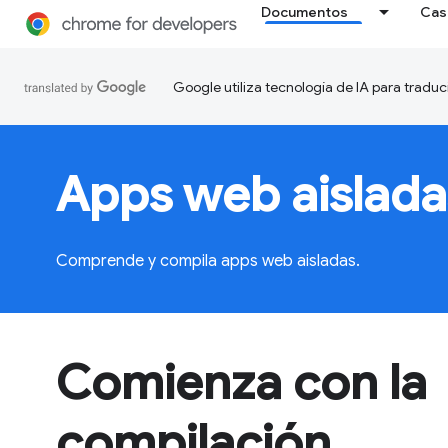
Documentos
Cas
Google utiliza tecnología de IA para traduc
Apps web aislada
Comprende y compila apps web aisladas.
Comienza con la
compilación