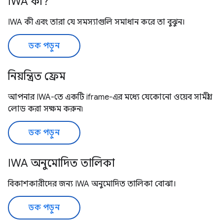
IWA কী?
IWA কী এবং তারা যে সমস্যাগুলি সমাধান করে তা বুঝুন।
ডক পড়ুন
নিয়ন্ত্রিত ফ্রেম
আপনার IWA-তে একটি iframe-এর মধ্যে যেকোনো ওয়েব সামগ্রী
লোড করা সক্ষম করুন৷
ডক পড়ুন
IWA অনুমোদিত তালিকা
বিকাশকারীদের জন্য IWA অনুমোদিত তালিকা বোঝা।
ডক পড়ুন