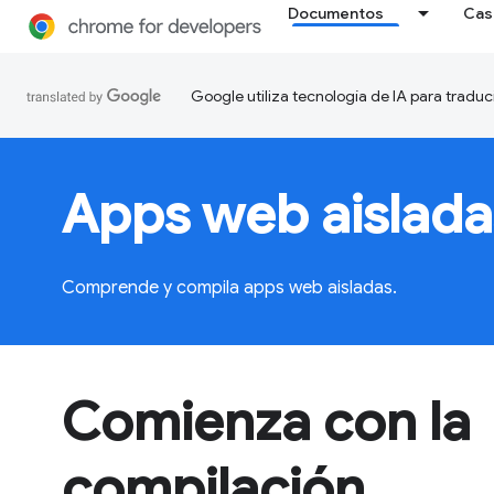
Documentos
Cas
Google utiliza tecnología de IA para traduc
Apps web aislada
Comprende y compila apps web aisladas.
Comienza con la
compilación