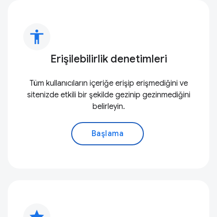
accessibility
Erişilebilirlik denetimleri
Tüm kullanıcıların içeriğe erişip erişmediğini ve
sitenizde etkili bir şekilde gezinip gezinmediğini
belirleyin.
Başlama
star