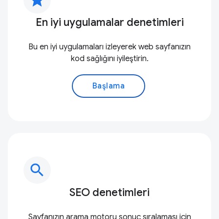
En iyi uygulamalar denetimleri
Bu en iyi uygulamaları izleyerek web sayfanızın
kod sağlığını iyileştirin.
Başlama
search
SEO denetimleri
Sayfanızın arama motoru sonuç sıralaması için