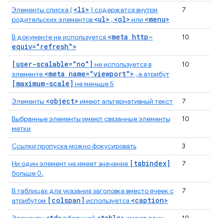
<li>
Элементы списка (
) содержатся внутри
7
<ul>
<ol>
<menu>
родительских элементов
,
или
<meta http-
В документе не используется
10
equiv="refresh">
[user-scalable="no"]
не используется в
10
<meta name="viewport">
элементе
, а атрибут
[maximum-scale]
не меньше 5
<object>
Элементы
имеют альтернативный текст
7
Выбранные элементы имеют связанные элементы
10
метки
Ссылки пропуска можно фокусировать
3
[tabindex]
Ни один элемент не имеет значения
7
больше 0.
В таблицах для указания заголовка вместо ячеек с
7
[colspan]
<caption>
атрибутом
используется
<td>
<table>