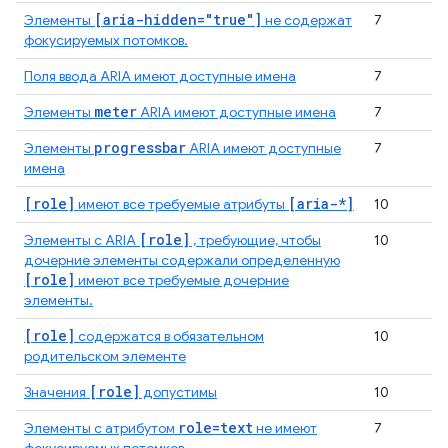
[aria-hidden="true"]
Элементы
не содержат
7
фокусируемых потомков.
Поля ввода ARIA имеют доступные имена
7
meter
Элементы
ARIA имеют доступные имена
7
progressbar
Элементы
ARIA имеют доступные
7
имена
[role]
[aria-*]
имеют все требуемые атрибуты
10
[role]
Элементы с ARIA
, требующие, чтобы
10
дочерние элементы содержали определенную
[role]
имеют все требуемые дочерние
элементы.
[role]
содержатся в обязательном
10
родительском элементе
[role]
Значения
допустимы
10
role=text
Элементы с атрибутом
не имеют
7