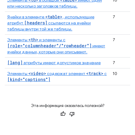
Элементы
в большой
имеют один
10
или несколько заголовков таблицы.
<table>
Ячейки в элементе
, использующие
7
[headers]
атрибут
ссылаются на ячейки
таблицы внутри той же таблицы.
<th>
Элементы
и элементы с
7
[role="columnheader"/"rowheader"]
имеют
ячейки данных, которые они описывают.
[lang]
атрибуты имеют допустимое значение
7
<video>
<track>
Элементы
содержат элемент
с
10
[kind="captions"]
Эта информация оказалась полезной?