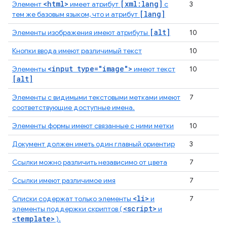
<html>
[xml:lang]
Элемент
имеет атрибут
с
3
[lang]
тем же базовым языком, что и атрибут
[alt]
Элементы изображения имеют атрибуты
10
Кнопки ввода имеют различимый текст
10
<input type="image">
Элементы
имеют текст
10
[alt]
Элементы с видимыми текстовыми метками имеют
7
соответствующие доступные имена.
Элементы формы имеют связанные с ними метки
10
Документ должен иметь один главный ориентир
3
Ссылки можно различить независимо от цвета
7
Ссылки имеют различимое имя
7
<li>
Списки содержат только элементы
и
7
<script>
элементы поддержки скриптов (
и
<template>
).