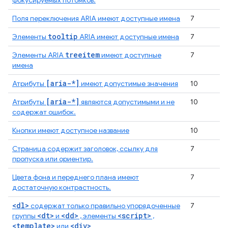
фокусируемых потомков.
Поля переключения ARIA имеют доступные имена
7
tooltip
Элементы
ARIA имеют доступные имена
7
treeitem
Элементы ARIA
имеют доступные
7
имена
[aria-*]
Атрибуты
имеют допустимые значения
10
[aria-*]
Атрибуты
являются допустимыми и не
10
содержат ошибок.
Кнопки имеют доступное название
10
Страница содержит заголовок, ссылку для
7
пропуска или ориентир.
Цвета фона и переднего плана имеют
7
достаточную контрастность.
<dl>
содержат только правильно упорядоченные
7
<dt>
<dd>
<script>
группы
и
, элементы
,
<template>
<div>
или