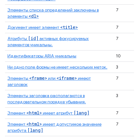
Элементы списка определений заключены в
7
<dl>
элементы
<title>
Документ имеет элемент
7
[id]
Атрибуты
активных фокусируемых
7
элементов уникальны.
Идентификаторы ARIA уникальны
10
Ни одно поле формы не имеет нескольких меток.
3
<frame>
<iframe>
Элементы
или
имеют
7
заголовок
Элементы заголовка располагаются в
3
последовательном порядке убывания.
<html>
[lang]
Элемент
имеет атрибут
7
<html>
Элемент
имеет допустимое значение
7
[lang]
атрибута