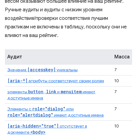
весом оказывают большее влияние на ваш рейтинг.
Ручные аудиты и аудиты с низким уровнем
воздействия/проверки соответствия лучшим
практикам не включены в таблицу, поскольку они не
влияют на ваш рейтинг.
Аудит
Масса
[accesskey]
Значения
уникальны
7
[aria-*]
атрибуты соответствуют своим ролям
10
button
link
menuitem
элементы
,
и
имеют
7
доступные имена
role="dialog"
Элементы с
или
7
role="alertdialog"
имеют доступные имена
[aria-hidden="true"]
отсутствует в
10
<body>
документе