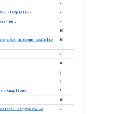
7
t>
<template>
и
).
7
<menu>
или
7
10
[maximum-scale]
 а атрибут
не
10
7
10
3
7
<caption>
ется
7
10
ки таблицы внутри той же
7