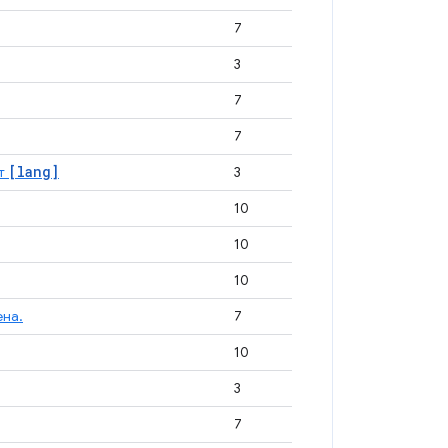
7
3
7
7
[lang]
ут
3
10
10
10
ена.
7
10
3
7