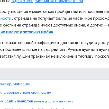
ана на
оценке воздействия на пользователей
.
доступности оценивается как пройденный или проваленный
ьности
, страница не получает баллы за частичное прохож
е кнопки на странице имеют доступные имена, а другие — 
 не имеют доступных имён»
.
е показан весовой коэффициент для каждого аудита досту
ют большее влияние на ваш рейтинг. Ручные аудиты и ауди
етствия лучшим практикам не включены в таблицу, посколь
esskey]
уникальны
уты соответствуют своим ролям
on
link
menuitem
,
и
имеют доступные имена