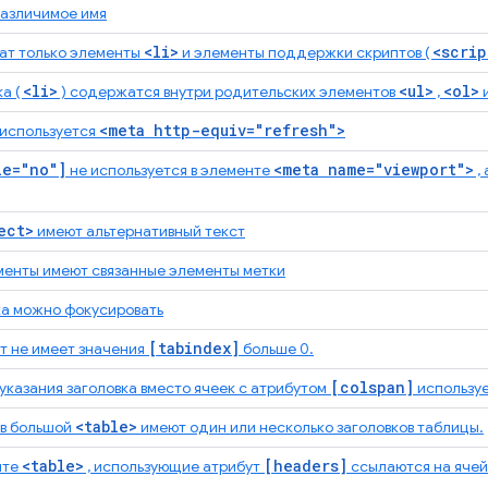
азличимое имя
<li>
<scrip
ат только элементы
и элементы поддержки скриптов (
<li>
<ul>
<ol>
а (
) содержатся внутри родительских элементов
,
<meta http-equiv="refresh">
 используется
le="no"]
<meta name="viewport">
не используется в элементе
,
ect>
имеют альтернативный текст
енты имеют связанные элементы метки
а можно фокусировать
[tabindex]
т не имеет значения
больше 0.
[colspan]
указания заголовка вместо ячеек с атрибутом
использу
<table>
в большой
имеют один или несколько заголовков таблицы.
<table>
[headers]
нте
, использующие атрибут
ссылаются на ячей