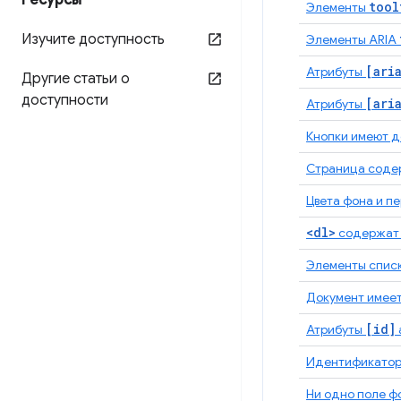
Ресурсы
tool
Элементы
Изучите доступность
Элементы ARIA
[ari
Атрибуты
Другие статьи о
доступности
[ari
Атрибуты
Кнопки имеют д
Страница содер
Цвета фона и п
<dl>
содержат 
Элементы спис
Документ имее
[id]
Атрибуты
Идентификатор
Ни одно поле ф