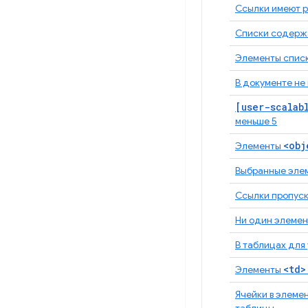
Ссылки имеют р
Списки содерж
Элементы списк
В документе не
[user-scalab
меньше 5
<obj
Элементы
Выбранные элем
Ссылки пропуск
Ни один элемен
В таблицах для 
<td>
Элементы
Ячейки в элеме