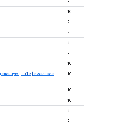
7
10
7
7
7
7
10
[role]
еделенную
имеют все
10
10
10
7
7