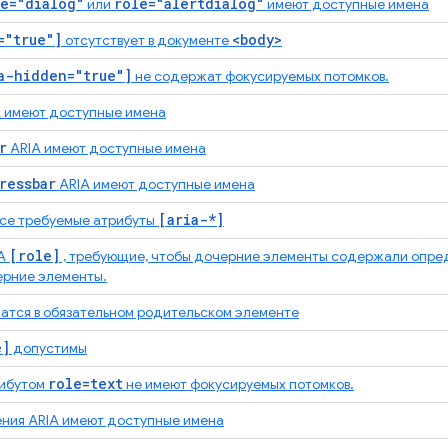
le="dialog"
role="alertdialog"
или
имеют доступные имена
="true"]
<body>
отсутствует в документе
a-hidden="true"]
не содержат фокусируемых потомков.
A имеют доступные имена
r
ARIA имеют доступные имена
ressbar
ARIA имеют доступные имена
[aria-*]
се требуемые атрибуты
[role]
IA
, требующие, чтобы дочерние элементы содержали опр
ерние элементы.
тся в обязательном родительском элементе
e]
допустимы
role=text
рибутом
не имеют фокусируемых потомков.
ния ARIA имеют доступные имена