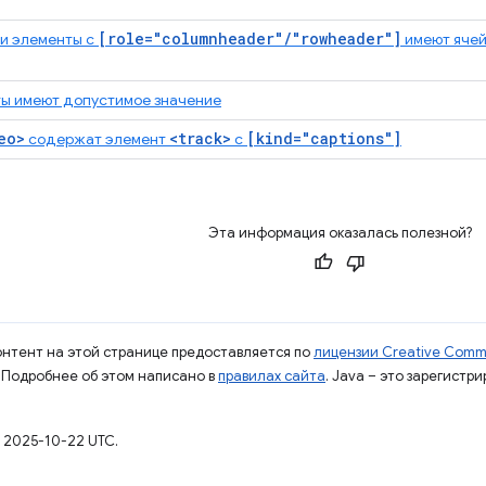
[role="columnheader"/"rowheader"]
и элементы с
имеют ячей
ы имеют допустимое значение
eo>
<track>
[kind="captions"]
содержат элемент
с
Эта информация оказалась полезной?
контент на этой странице предоставляется по
лицензии Creative Commo
. Подробнее об этом написано в
правилах сайта
. Java – это зарегистр
 2025-10-22 UTC.