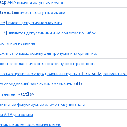
tip
ARIA имеют доступные имена
treeitem
имеют доступные имена
a-*]
имеют допустимые значения
a-*]
являются допустимыми и не содержат ошибок.
оступное название
жит заголовок, ссылку для пропуска или ориентир.
ереднего плана имеют достаточную контрастность.
<dt>
<dd>
<
только правильно упорядоченные группы
и
, элементы
<dl>
ка определений заключены в элементы
<title>
т элемент
активных фокусируемых элементов уникальны.
ы ARIA уникальны
ормы не имеет нескольких меток.