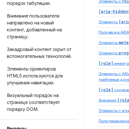
ro
Элементы с
порядок табуляции
.
[aria-hidden
Внимание пользователя
[ari
Элементы
направлено на новый
контент
,
добавленный на
Поля ввода ARI
страницу
.
mete
Элементы
Закадровый контент скрыт от
prog
Элементы
вспомогательных технологий
.
[role]
имеют в
Элементы ориентиров
Элементы с AR
HTML5 используются для
требуемые доч
улучшения навигации
.
[role]
содержа
Визуальный порядок на
[rol
Значения
странице соответствует
порядку DOM
.
Элементы с ат
Поля переключе