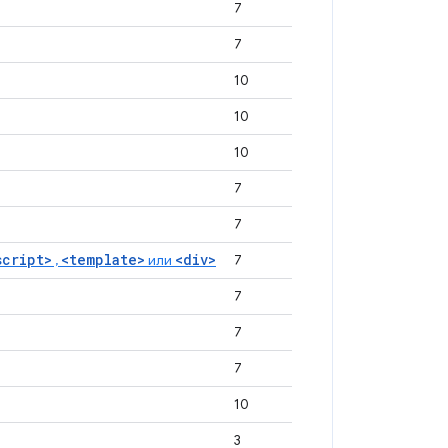
7
7
10
10
10
7
7
script>
<template>
<div>
,
или
7
7
7
7
10
3