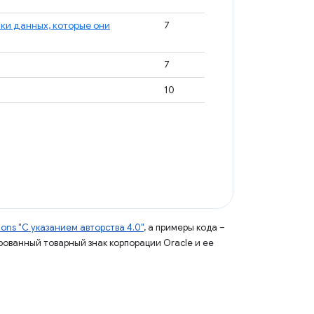
ки данных, которые они
7
7
10
ns "С указанием авторства 4.0"
, а примеры кода –
ированный товарный знак корпорации Oracle и ее