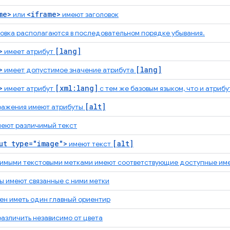
me>
<iframe>
или
имеют заголовок
овка располагаются в последовательном порядке убывания.
>
[lang]
имеет атрибут
>
[lang]
имеет допустимое значение атрибута
>
[xml:lang]
имеет атрибут
с тем же базовым языком, что и атриб
[alt]
ражения имеют атрибуты
меют различимый текст
ut type="image">
[alt]
имеют текст
имыми текстовыми метками имеют соответствующие доступные им
 имеют связанные с ними метки
н иметь один главный ориентир
азличить независимо от цвета