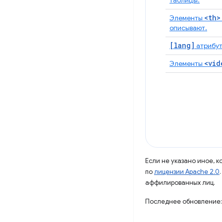
таблицы.
<th>
Элементы
описывают.
[lang]
атрибут
<vid
Элементы
Если не указано иное, 
по
лицензии Apache 2.0
аффилированных лиц.
Последнее обновление: