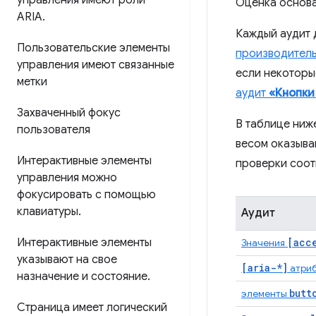
управления имеют роли
Оценка основ
ARIA
.
Каждый аудит 
Пользовательские элементы
производител
управления имеют связанные
если некоторы
метки
аудит
«Кнопки
Захваченный фокус
В таблице ниж
пользователя
весом оказыва
Интерактивные элементы
проверки соотв
управления можно
фокусировать с помощью
клавиатуры
.
Аудит
Интерактивные элементы
[acc
Значения
указывают на свое
[aria-*]
атриб
назначение и состояние
.
butt
элементы
Страница имеет логический