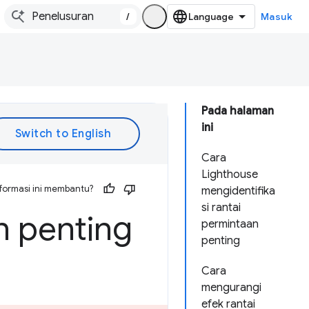
/
Masuk
Pada halaman
ini
Cara
Lighthouse
formasi ini membantu?
mengidentifika
si rantai
n penting
permintaan
penting
Cara
mengurangi
efek rantai