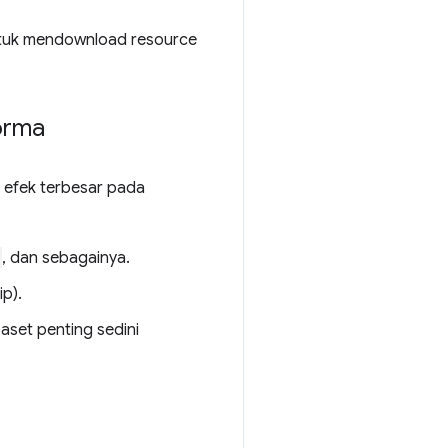
untuk mendownload resource
orma
i efek terbesar pada
, dan sebagainya.
p).
set penting sedini