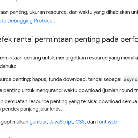
taan penting, ukuran resource, dan waktu yang dihabiskan 
te Debugging Protocol
.
fek rantai permintaan penting pada perf
 permintaan penting untuk menargetkan resource yang memilik
dahulu:
ource penting: hapus, tunda download, tandai sebagai
async
e penting untuk mengurangi waktu download (jumlah round tri
n pemuatan resource penting yang tersisa: download semua a
endek panjang jalur kritis.
mengoptimalkan
gambar
,
JavaScript
,
CSS
, dan
font web
.