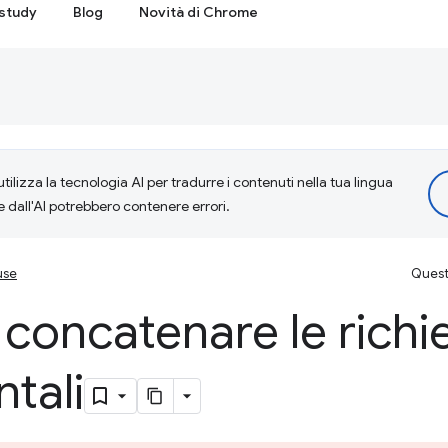
study
Blog
Novità di Chrome
tilizza la tecnologia AI per tradurre i contenuti nella tua lingua
e dall'AI potrebbero contenere errori.
use
Questa
i concatenare le richi
tali