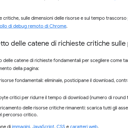
ste critiche, sulle dimensioni delle risorse e sul tempo trascorso
ollo di debug remoto di Chrome
.
tto delle catene di richieste critiche sulle
rollo delle catene di richieste fondamentali per scegliere come ta
mento della pagina:
 risorse fondamentali: eliminale, posticipane il download, co
byte critici per ridurre il tempo di download (numero di round t
ricamento delle risorse critiche rimanenti: scarica tutti gli asset
l percorso critico.
ione di
immagini
,
JavaScript
,
CSS
e
caratteri web
.