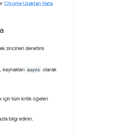
er
Chrome Uzaktan Hata
ma
k zincirleri denetimi
n, kaynakları
async
olarak
 için tüm kritik öğeleri
la bilgi edinin.