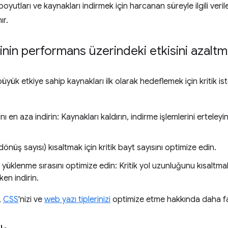
k boyutları ve kaynakları indirmek için harcanan süreyle ilgili veril
ır.
lerinin performans üzerindeki etkisini azalt
ük etkiye sahip kaynakları ilk olarak hedeflemek için kritik iste
ını en aza indirin: Kaynakları kaldırın, indirme işlemlerini erteleyi
dönüş sayısı) kısaltmak için kritik bayt sayısını optimize edin.
n yüklenme sırasını optimize edin: Kritik yol uzunluğunu kısaltmak
n indirin.
i,
CSS
'nizi ve
web yazı tiplerinizi
optimize etme hakkında daha faz