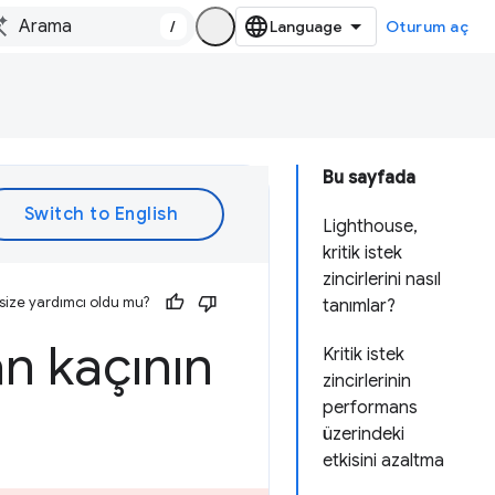
/
Oturum aç
Bu sayfada
Lighthouse,
kritik istek
zincirlerini nasıl
size yardımcı oldu mu?
tanımlar?
an kaçının
Kritik istek
zincirlerinin
performans
üzerindeki
etkisini azaltma