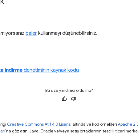
ik
lamıyorsanız
baler
kullanmayı düşünebilirsiniz.
aza indirme
denetiminin kaynak kodu
Bu size yardımcı oldu mu?
riği
Creative Commons Atıf 4.0 Lisansı
altında ve kod örnekleri
Apache 2.0
arı
'na göz atın. Java, Oracle ve/veya satış ortaklarının tescilli ticari markas