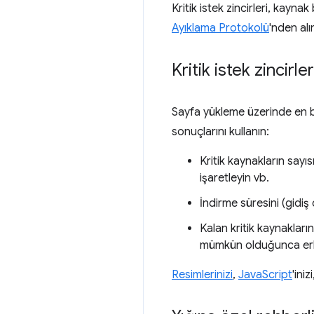
Kritik istek zincirleri, kayna
Ayıklama Protokolü
'nden alın
Kritik istek zincir
Sayfa yükleme üzerinde en büy
sonuçlarını kullanın:
Kritik kaynakların sayıs
işaretleyin vb.
İndirme süresini (gidiş 
Kalan kritik kaynakları
mümkün olduğunca erke
Resimlerinizi
,
JavaScript
'iniz