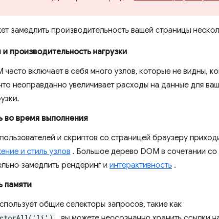
.
т замедлить производительность вашей страницы нескол
 и производительность нагрузки
часто включает в себя много узлов, которые не видны, ко
 что неоправданно увеличивает расходы на данные для ва
узки.
 во время выполнения
пользователей и скриптов со страницей браузеру приход
ение и стиль узлов
. Большое дерево DOM в сочетании со
ельно замедлить рендеринг и
интерактивность
.
ь памяти
использует общие селекторы запросов, такие как
ctorAll('li')
, вы можете неосознанно хранить ссылки н