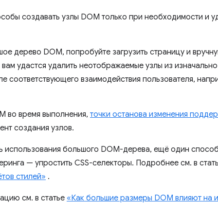
собы создавать узлы DOM только при необходимости и уда
шое дерево DOM, попробуйте загрузить страницу и вручную
вам удастся удалить неотображаемые узлы из изначально
сле соответствующего взаимодействия пользователя, напр
M во время выполнения,
точки останова изменения подде
ент создания узлов.
ь использования большого DOM-дерева, ещё один способ
ринга — упростить CSS-селекторы. Подробнее см. в стат
ётов стилей»
.
цию см. в статье
«Как большие размеры DOM влияют на ин