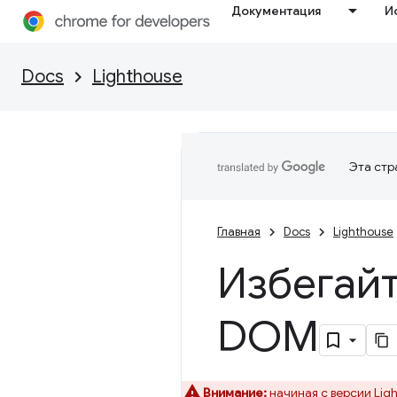
Документация
И
Docs
Lighthouse
Эта стр
Главная
Docs
Lighthouse
Избегай
DOM
Внимание:
начиная с версии Lig