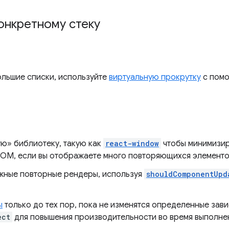
онкретному стеку
ольшие списки, используйте
виртуальную прокрутку
с помо
» библиотеку, такую ​​как
react-window
чтобы минимизир
OM, если вы отображаете много повторяющихся элементо
жные повторные рендеры, используя
shouldComponentUpd
ы
только до тех пор, пока не изменятся определенные зави
ect
для повышения производительности во время выполне