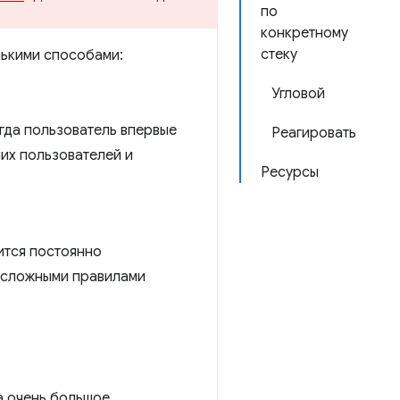
по
конкретному
стеку
ькими способами:
Угловой
гда пользователь впервые
Реагировать
ших пользователей и
Ресурсы
ится постоянно
 сложными правилами
а очень большое