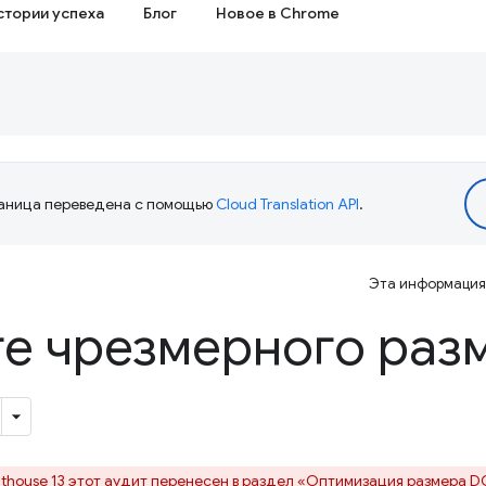
стории успеха
Блог
Новое в Chrome
аница переведена с помощью
Cloud Translation API
.
Эта информация 
те чрезмерного раз
hthouse 13 этот аудит перенесен в раздел
«Оптимизация размера 