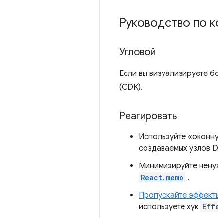
Руководство по к
Угловой
Если вы визуализируете б
(CDK).
Реагировать
Используйте «оконную
создаваемых узлов D
Минимизируйте нену
React.memo
.
Пропускайте эффект
используете хук
Eff