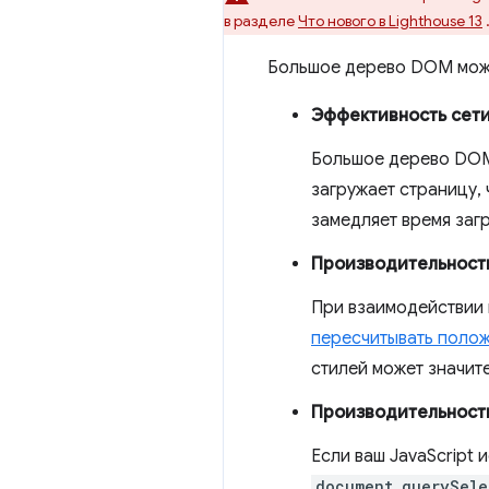
в разделе
Что нового в Lighthouse 13
Большое дерево DOM може
Эффективность сети
Большое дерево DOM 
загружает страницу,
замедляет время загр
Производительность
При взаимодействии 
пересчитывать полож
стилей может значит
Производительност
Если ваш JavaScript 
document.querySele