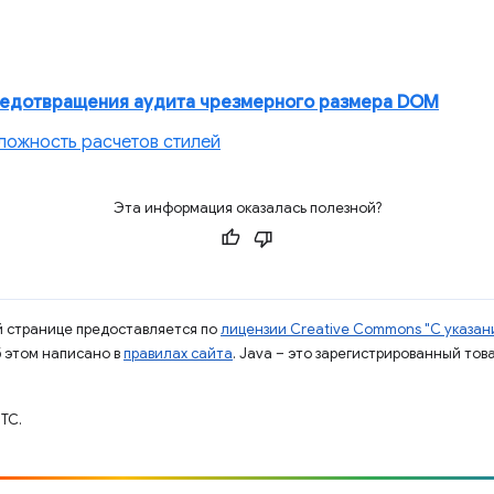
едотвращения аудита чрезмерного размера DOM
ложность расчетов стилей
Эта информация оказалась полезной?
ой странице предоставляется по
лицензии Creative Commons "С указани
б этом написано в
правилах сайта
. Java – это зарегистрированный тов
TC.