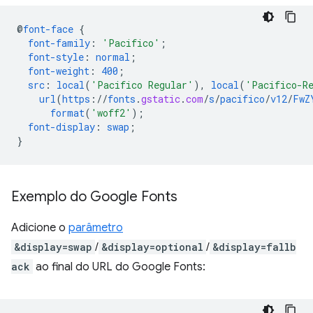
@
font-face
{
font-family
:
'Pacifico'
;
font-style
:
normal
;
font-weight
:
400
;
src
:
local
(
'Pacifico Regular'
),
local
(
'Pacifico-R
url
(
https
://
fonts
.
gstatic
.
com
/
s
/
pacifico
/
v12
/
FwZ
format
(
'woff2'
);
font-display
:
swap
;
}
Exemplo do Google Fonts
Adicione o
parâmetro
&display=swap
/
&display=optional
/
&display=fallb
ack
ao final do URL do Google Fonts: