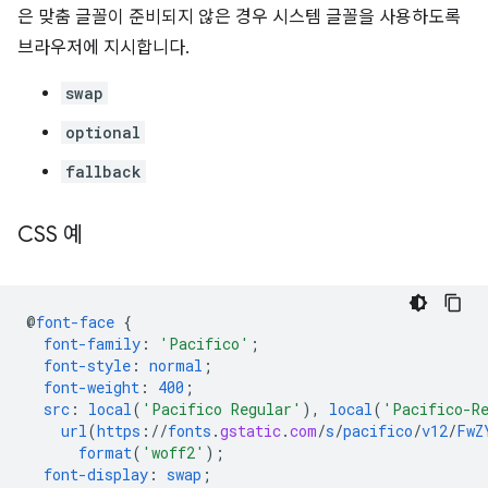
은 맞춤 글꼴이 준비되지 않은 경우 시스템 글꼴을 사용하도록
브라우저에 지시합니다.
swap
optional
fallback
CSS 예
@
font-face
{
font-family
:
'Pacifico'
;
font-style
:
normal
;
font-weight
:
400
;
src
:
local
(
'Pacifico Regular'
),
local
(
'Pacifico-R
url
(
https
://
fonts
.
gstatic
.
com
/
s
/
pacifico
/
v12
/
FwZ
format
(
'woff2'
);
font-display
:
swap
;