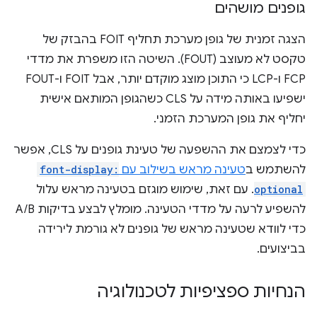
גופנים מושהים
הצגה זמנית של גופן מערכת תחליף FOIT בהבזק של
טקסט לא מעוצב (FOUT). השיטה הזו משפרת את מדדי
FCP ו-LCP כי התוכן מוצג מוקדם יותר, אבל FOIT ו-FOUT
ישפיעו באותה מידה על CLS כשהגופן המותאם אישית
יחליף את גופן המערכת הזמני.
כדי לצמצם את ההשפעה של טעינת גופנים על CLS, אפשר
להשתמש ב
טעינה מראש בשילוב עם
font-display:
optional
. עם זאת, שימוש מוגזם בטעינה מראש עלול
להשפיע לרעה על מדדי הטעינה. מומלץ לבצע בדיקות A/B
כדי לוודא שטעינה מראש של גופנים לא גורמת לירידה
בביצועים.
הנחיות ספציפיות לטכנולוגיה