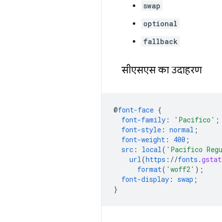
swap
optional
fallback
सीएसएस का उदाहरण
@
font-face
{
font-family
:
'Pacifico'
;
font-style
:
normal
;
font-weight
:
400
;
src
:
local
(
'Pacifico Reg
url
(
https
://
fonts
.
gstat
format
(
'woff2'
);
font-display
:
swap
;
}