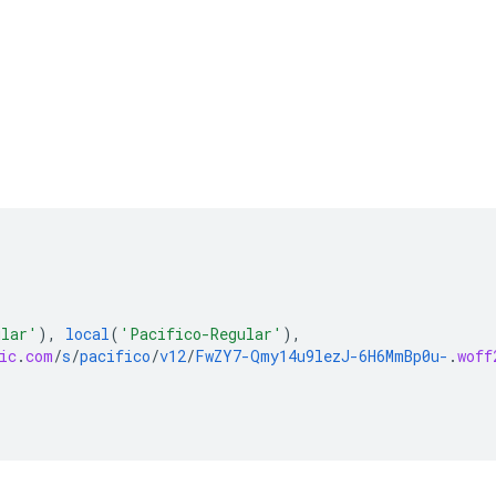
ular'
),
local
(
'Pacifico-Regular'
),
ic
.
com
/
s
/
pacifico
/
v12
/
FwZY7-Qmy14u9lezJ-6H6MmBp0u-
.
woff