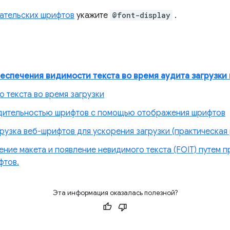
ательских шрифтов
укажите
@font-display
.
еспечения видимости текста во время аудита загрузки
 текста во время загрузки
дительностью шрифтов с помощью отображения шрифтов
рузка веб-шрифтов для ускорения загрузки (практическая
ние макета и появление невидимого текста (FOIT) путем 
фтов.
Эта информация оказалась полезной?