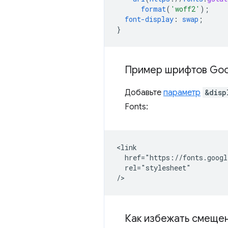
format
(
'woff2'
);
font-display
:
swap
;
}
Пример шрифтов Goo
Добавьте
параметр
&disp
Fonts:
<link

  href="https://fonts.googl
  rel="stylesheet"

Как избежать смеще