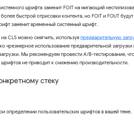
стемного шрифта заменит FOIT на мигающий нестилизован
 более быстрой отрисовки контента, но FOIT и FOUT будут
рифт заменит временный системный шрифт.
 на CLS можно смягчить, используя
предварительную загру
ко чрезмерное использование предварительной загрузки 
 загрузки. Мы рекомендуем провести A/B-тестирование, что
 шрифтов не приводит к снижению производительности.
онкретному стеку
ри определении пользовательских шрифтов в вашей теме.