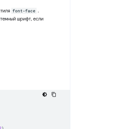
стиля
font-face
.
темный шрифт, если
2
)