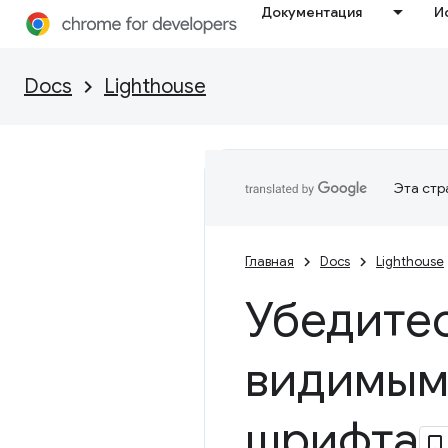
Документация
И
Docs
Lighthouse
Эта стр
Главная
Docs
Lighthouse
Убедите
видимым 
шрифта