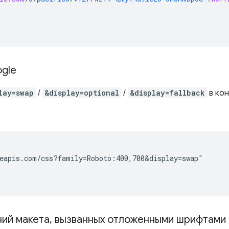
gle
lay=swap
/
&display=optional
/
&display=fallback
в ко
eapis.com/css?family=Roboto:400,700&display=swap"

ний макета
,
вызванных отложенными шрифтами