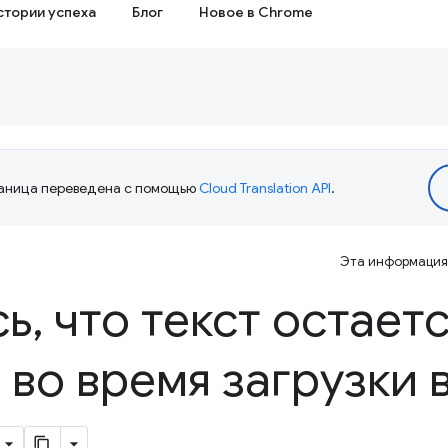
стории успеха
Блог
Новое в Chrome
аница переведена с помощью
Cloud Translation API
.
Эта информация 
сь
,
что текст остает
во время загрузки 