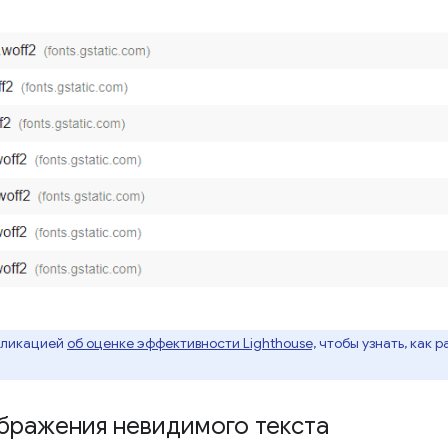
бликацией
об оценке эффективности Lighthouse,
чтобы узнать, как 
бражения невидимого текста