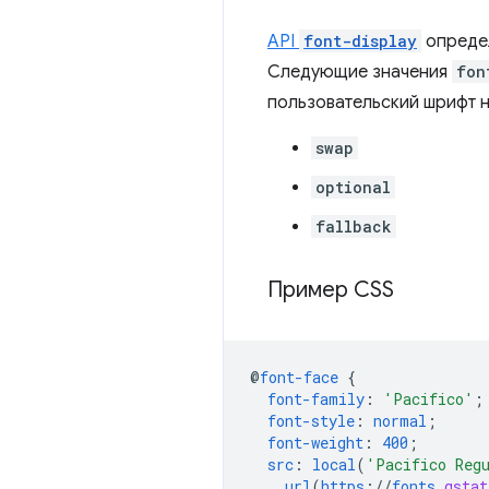
API
font-display
определ
Следующие значения
fon
пользовательский шрифт н
swap
optional
fallback
Пример CSS
@
font-face
{
font-family
:
'Pacifico'
;
font-style
:
normal
;
font-weight
:
400
;
src
:
local
(
'Pacifico Reg
url
(
https
://
fonts
.
gstat