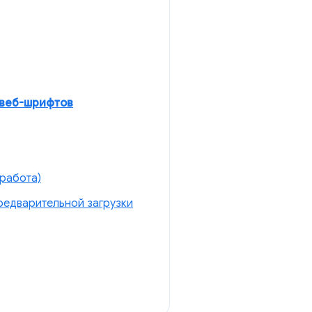
 веб-шрифтов
 работа)
предварительной загрузки