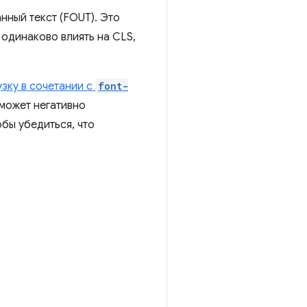
ный текст (FOUT). Это
 одинаково влиять на CLS,
зку в сочетании с
font-
может негативно
бы убедиться, что