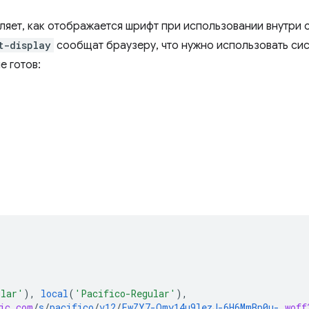
яет, как отображается шрифт при использовании внутри 
t-display
сообщат браузеру, что нужно использовать сис
е готов:
ular'
),
local
(
'Pacifico-Regular'
),
ic
.
com
/
s
/
pacifico
/
v12
/
FwZY7-Qmy14u9lezJ-6H6MmBp0u-
.
woff