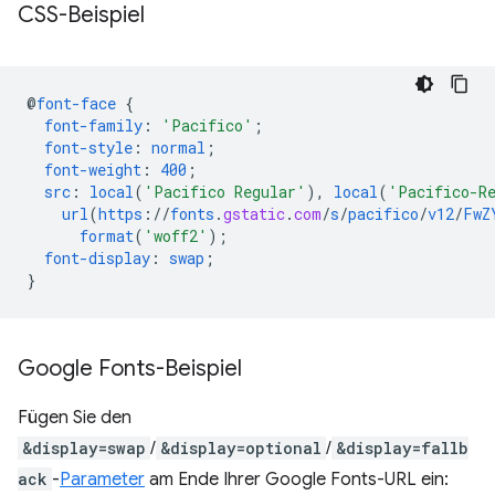
CSS-Beispiel
@
font-face
{
font-family
:
'Pacifico'
;
font-style
:
normal
;
font-weight
:
400
;
src
:
local
(
'Pacifico Regular'
),
local
(
'Pacifico-R
url
(
https
://
fonts
.
gstatic
.
com
/
s
/
pacifico
/
v12
/
FwZ
format
(
'woff2'
);
font-display
:
swap
;
}
Google Fonts-Beispiel
Fügen Sie den
&display=swap
/
&display=optional
/
&display=fallb
ack
-
Parameter
am Ende Ihrer Google Fonts-URL ein: