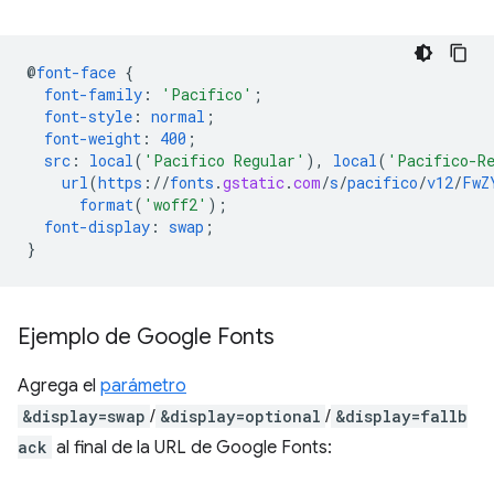
@
font-face
{
font-family
:
'Pacifico'
;
font-style
:
normal
;
font-weight
:
400
;
src
:
local
(
'Pacifico Regular'
),
local
(
'Pacifico-R
url
(
https
://
fonts
.
gstatic
.
com
/
s
/
pacifico
/
v12
/
FwZ
format
(
'woff2'
);
font-display
:
swap
;
}
Ejemplo de Google Fonts
Agrega el
parámetro
&display=swap
/
&display=optional
/
&display=fallb
ack
al final de la URL de Google Fonts: