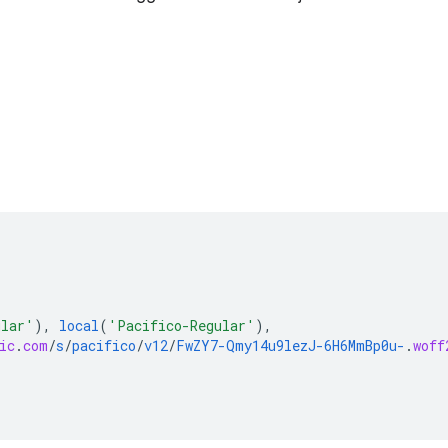
ular'
),
local
(
'Pacifico-Regular'
),
ic
.
com
/
s
/
pacifico
/
v12
/
FwZY7-Qmy14u9lezJ-6H6MmBp0u-
.
woff