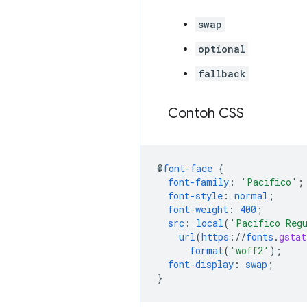
swap
optional
fallback
Contoh CSS
@
font-face
{
font-family
:
'Pacifico'
;
font-style
:
normal
;
font-weight
:
400
;
src
:
local
(
'Pacifico Reg
url
(
https
://
fonts
.
gstat
format
(
'woff2'
);
font-display
:
swap
;
}