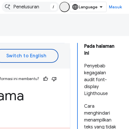
/
Masuk
Pada halaman
ini
Penyebab
kegagalan
formasi ini membantu?
audit font-
display
lama
Lighthouse
Cara
menghindari
menampilkan
teks yang tidak