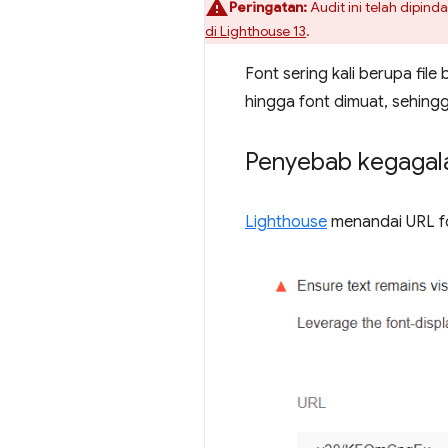
Peringatan:
Audit ini telah dipind
di Lighthouse 13
.
Font sering kali berupa f
hingga font dimuat, sehi
Penyebab kegagala
Lighthouse
menandai URL fo