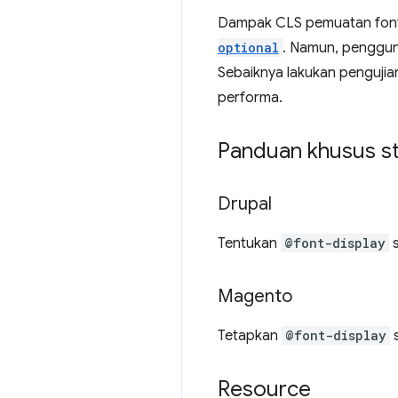
Dampak CLS pemuatan font
optional
. Namun, penggun
Sebaiknya lakukan penguji
performa.
Panduan khusus s
Drupal
Tentukan
@font-display
s
Magento
Tetapkan
@font-display
Resource