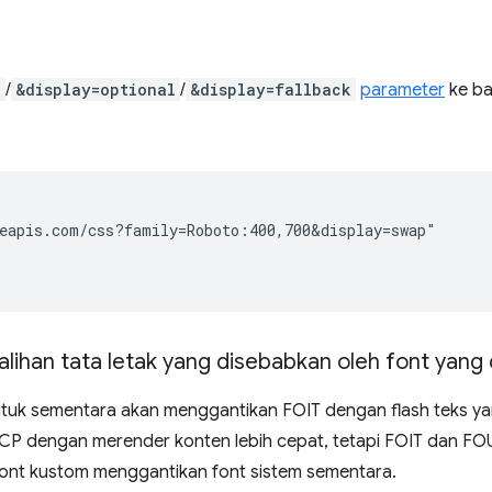
p
/
&display=optional
/
&display=fallback
parameter
ke ba
eapis.com/css?family=Roboto:400,700&display=swap"

lihan tata letak yang disebabkan oleh font yang
tuk sementara akan menggantikan FOIT dengan flash teks ya
CP dengan merender konten lebih cepat, tetapi FOIT dan FO
ont kustom menggantikan font sistem sementara.