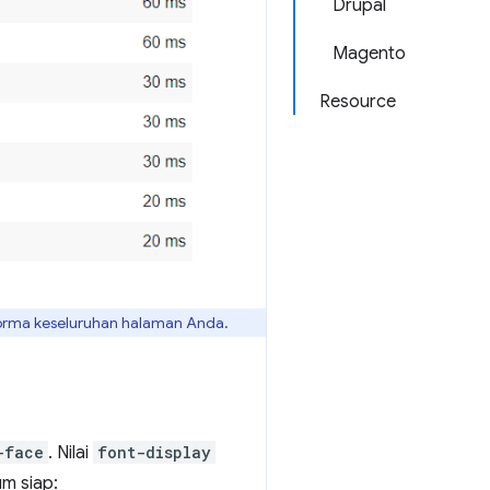
Drupal
Magento
Resource
forma keseluruhan halaman Anda.
-face
. Nilai
font-display
m siap: