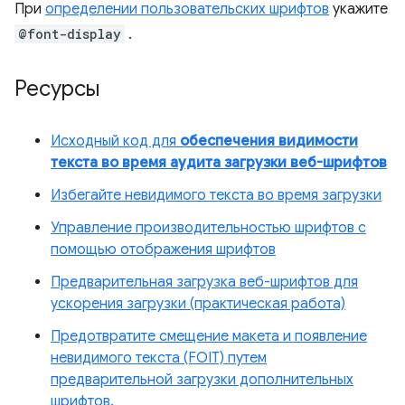
При
определении пользовательских шрифтов
укажите
@font-display
.
Ресурсы
Исходный код для
обеспечения видимости
текста во время аудита загрузки веб-шрифтов
Избегайте невидимого текста во время загрузки
Управление производительностью шрифтов с
помощью отображения шрифтов
Предварительная загрузка веб-шрифтов для
ускорения загрузки (практическая работа)
Предотвратите смещение макета и появление
невидимого текста (FOIT) путем
предварительной загрузки дополнительных
шрифтов.