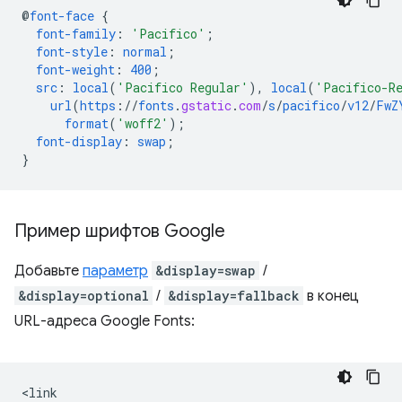
@
font-face
{
font-family
:
'Pacifico'
;
font-style
:
normal
;
font-weight
:
400
;
src
:
local
(
'Pacifico Regular'
),
local
(
'Pacifico-R
url
(
https
://
fonts
.
gstatic
.
com
/
s
/
pacifico
/
v12
/
FwZ
format
(
'woff2'
);
font-display
:
swap
;
}
Пример шрифтов Google
Добавьте
параметр
&display=swap
/
&display=optional
/
&display=fallback
в конец
URL-адреса Google Fonts:
<link
