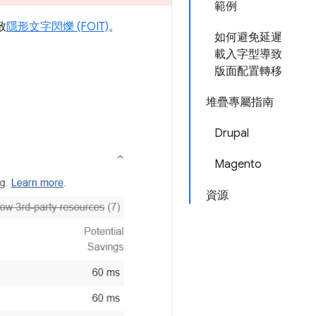
範例
致
隱形文字閃爍 (FOIT)
。
如何避免延遲
載入字型導致
版面配置轉移
堆疊專屬指南
Drupal
Magento
資源