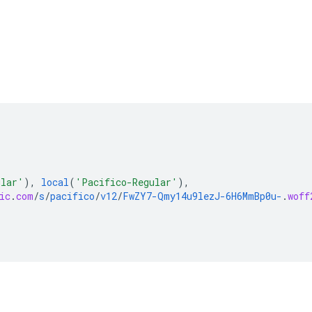
ular'
),
local
(
'Pacifico-Regular'
),
ic
.
com
/
s
/
pacifico
/
v12
/
FwZY7-Qmy14u9lezJ-6H6MmBp0u-
.
woff