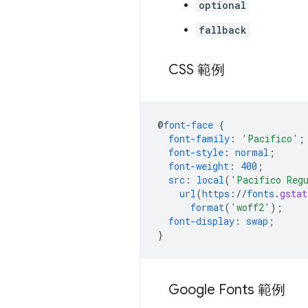
optional
fallback
CSS 範例
@
font-face
{
font-family
:
'Pacifico'
;
font-style
:
normal
;
font-weight
:
400
;
src
:
local
(
'Pacifico Reg
url
(
https
://
fonts
.
gstat
format
(
'woff2'
);
font-display
:
swap
;
}
Google Fonts 範例