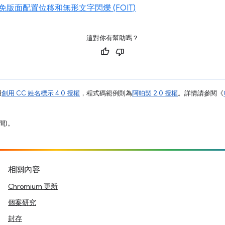
版面配置位移和無形文字閃爍 (FOIT)
這對你有幫助嗎？
用
創用 CC 姓名標示 4.0 授權
，程式碼範例則為
阿帕契 2.0 授權
。詳情請參閱《
間)。
相關內容
Chromium 更新
個案研究
封存