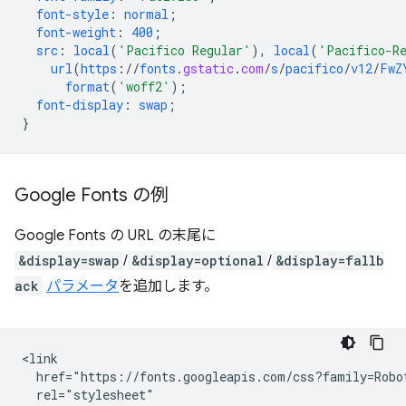
font-style
:
normal
;
font-weight
:
400
;
src
:
local
(
'Pacifico Regular'
),
local
(
'Pacifico-R
url
(
https
://
fonts
.
gstatic
.
com
/
s
/
pacifico
/
v12
/
FwZ
format
(
'woff2'
);
font-display
:
swap
;
}
Google Fonts の例
Google Fonts の URL の末尾に
&display=swap
/
&display=optional
/
&display=fallb
ack
パラメータ
を追加します。
<link

  href="https://fonts.googleapis.com/css?family=Robot
  rel="stylesheet"
