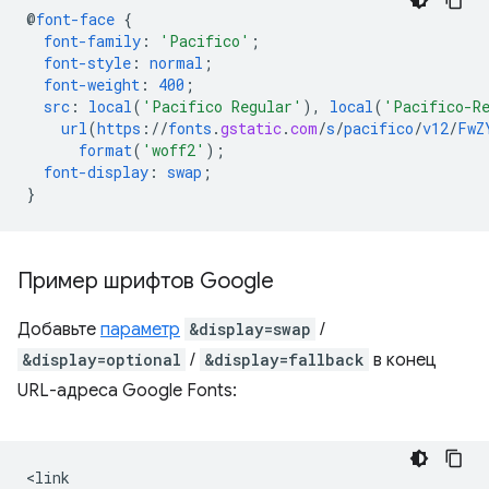
@
font-face
{
font-family
:
'Pacifico'
;
font-style
:
normal
;
font-weight
:
400
;
src
:
local
(
'Pacifico Regular'
),
local
(
'Pacifico-R
url
(
https
://
fonts
.
gstatic
.
com
/
s
/
pacifico
/
v12
/
FwZ
format
(
'woff2'
);
font-display
:
swap
;
}
Пример шрифтов Google
Добавьте
параметр
&display=swap
/
&display=optional
/
&display=fallback
в конец
URL-адреса Google Fonts:
<link
