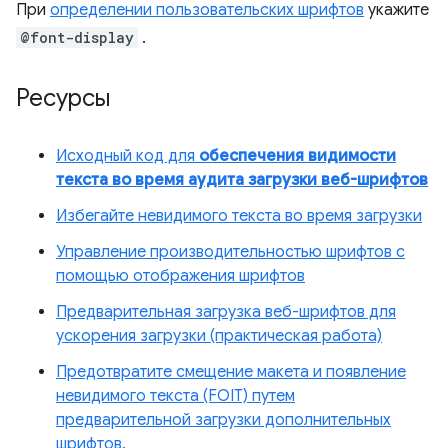
При
определении пользовательских шрифтов
укажите
@font-display
.
Ресурсы
Исходный код для
обеспечения видимости
текста во время аудита загрузки веб-шрифтов
Избегайте невидимого текста во время загрузки
Управление производительностью шрифтов с
помощью отображения шрифтов
Предварительная загрузка веб-шрифтов для
ускорения загрузки (практическая работа)
Предотвратите смещение макета и появление
невидимого текста (FOIT) путем
предварительной загрузки дополнительных
шрифтов.