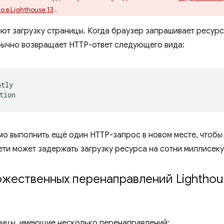
 в Lighthouse 13
.
т загрузку страницы. Когда браузер запрашивает ресурс
бычно возвращает HTTP-ответ следующего вида:
ntly
tion
о выполнить ещё один HTTP-запрос в новом месте, чтобы 
ети может задержать загрузку ресурса на сотни миллисеку
жественных перенаправлений Lighthou
ницы, имеющие несколько перенаправлений: