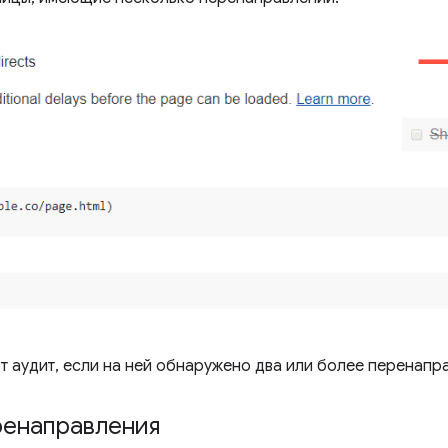
т аудит, если на ней обнаружено два или более перенапр
ренаправления