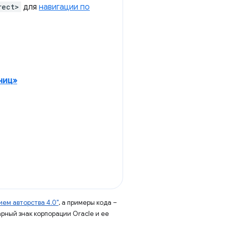
rect>
для
навигации по
ниц»
ем авторства 4.0"
, а примеры кода –
арный знак корпорации Oracle и ее