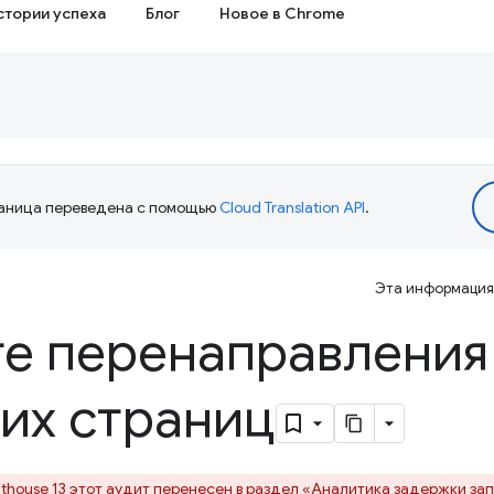
стории успеха
Блог
Новое в Chrome
аница переведена с помощью
Cloud Translation API
.
Эта информация 
те перенаправления
их страниц
hthouse 13 этот аудит перенесен в раздел «Аналитика
задержки зап