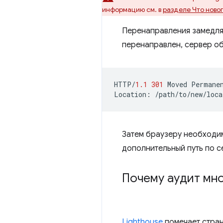
информацию см. в
разделе Что нового
Перенаправления замедляю
перенаправлен, сервер о
HTTP
/
1.1
301
Moved
Permane
Location
:
/path/to/new/loca
Затем браузеру необходим
дополнительный путь по с
Почему аудит мно
Lighthouse
помечает стра