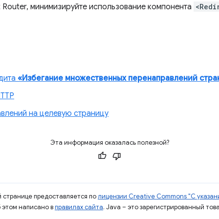
t Router, минимизируйте использование компонента
<Redi
удита
«Избегание множественных перенаправлений стра
HTTP
влений на целевую страницу
Эта информация оказалась полезной?
ой странице предоставляется по
лицензии Creative Commons "С указани
б этом написано в
правилах сайта
. Java – это зарегистрированный тов