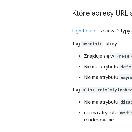
Które adresy URL 
Lighthouse
oznacza 2 typy 
Tag
<script>
, który:
Znajduje się w
<head>
Nie ma atrybutu
defe
Nie ma atrybutu
asyn
Tag
<link rel="styleshe
Nie ma atrybutu
disa
nie ma atrybutu
medi
renderowanie.