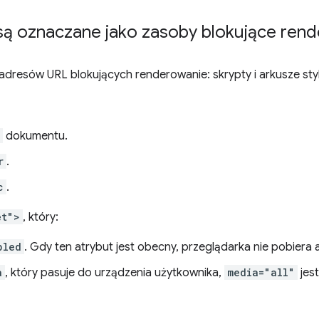
są oznaczane jako zasoby blokujące ren
adresów URL blokujących renderowanie: skrypty i arkusze sty
dokumentu.
r
.
c
.
et">
, który:
bled
. Gdy ten atrybut jest obecny, przeglądarka nie pobiera 
a
, który pasuje do urządzenia użytkownika,
media="all"
jes