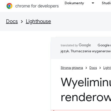
Dokumenty
Stud
Docs
Lighthouse
Google u
język. Tłumaczenia wygenerowa
Strona główna
Docs
Ligh
Wyelimin
renderow