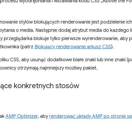
rocesu wyodrębniania i wstawiania kodu CSS „Above the F
wanie stylów blokujących renderowanie jest podzielenie ich 
ania o media. Następnie dodaj atrybut media do każdego li
 przeglądarka blokuje tylko pierwsze wyrenderowanie, aby 
tkownika (patrz
Blokujący renderowanie arkusz CSS
).
pliku CSS, aby usunąć dodatkowe białe znaki lub inne znaki (
tkownicy otrzymają najmniejszy możliwy pakiet.
ące konkretnych stosów
jak
AMP Optimizer
, aby
renderować układy AMP po stronie s