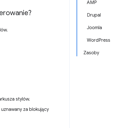
AMP
derowanie?
Drupal
Joomla
lów.
WordPress
Zasoby
arkusza stylów.
t uznawany za blokujący