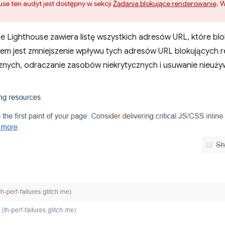
use ten audyt jest dostępny w sekcji
Żądania blokujące renderowanie
. 
e Lighthouse zawiera listę wszystkich adresów URL, które blo
em jest zmniejszenie wpływu tych adresów URL blokujących 
znych, odraczanie zasobów niekrytycznych i usuwanie nieuż