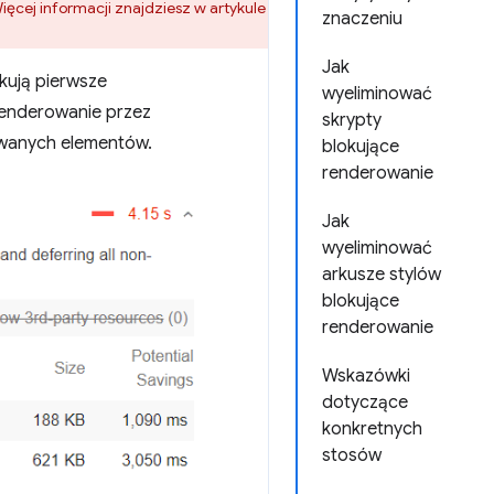
Więcej informacji znajdziesz w artykule
znaczeniu
Jak
kują pierwsze
wyeliminować
renderowanie przez
skrypty
ywanych elementów.
blokujące
renderowanie
Jak
wyeliminować
arkusze stylów
blokujące
renderowanie
Wskazówki
dotyczące
konkretnych
stosów