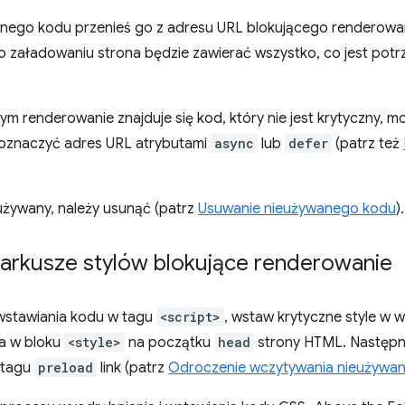
cznego kodu przenieś go z adresu URL blokującego rendero
 załadowaniu strona będzie zawierać wszystko, co jest potrz
cym renderowanie znajduje się kod, który nie jest krytyczny,
 oznaczyć adres URL atrybutami
async
lub
defer
(patrz też
 używany, należy usunąć (patrz
Usuwanie nieużywanego kodu
).
arkusze stylów blokujące renderowanie
wstawiania kodu w tagu
<script>
, wstaw krytyczne style w
a w bloku
<style>
na początku
head
strony HTML. Następni
 tagu
preload
link (patrz
Odroczenie wczytywania nieużywa