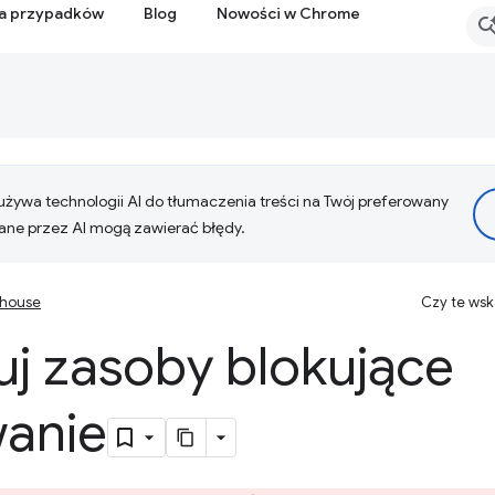
ia przypadków
Blog
Nowości w Chrome
żywa technologii AI do tłumaczenia treści na Twój preferowany
ne przez AI mogą zawierać błędy.
thouse
Czy te ws
uj zasoby blokujące
anie