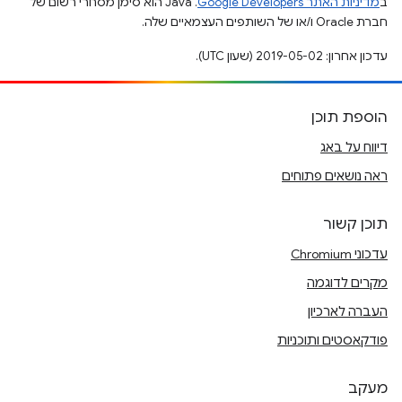
ב
מדיניות האתר Google Developers‏
.‏ Java הוא סימן מסחרי רשום של
חברת Oracle ו/או של השותפים העצמאיים שלה.
עדכון אחרון: 2019-05-02 (שעון UTC).
הוספת תוכן
דיווח על באג
ראה נושאים פתוחים
תוכן קשור
עדכוני Chromium
מקרים לדוגמה
העברה לארכיון
פודקאסטים ותוכניות
מעקב