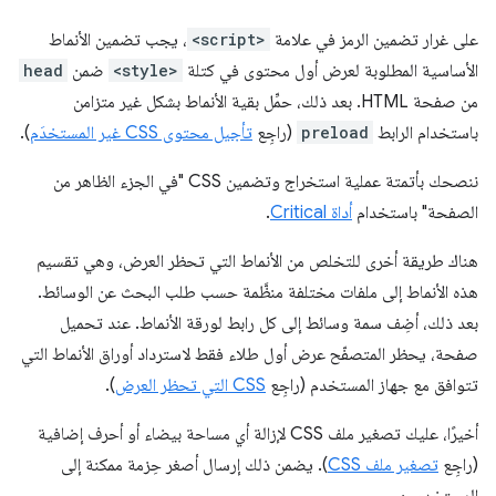
على غرار تضمين الرمز في علامة
<script>
، يجب تضمين الأنماط
الأساسية المطلوبة لعرض أول محتوى في كتلة
<style>
ضمن
head
من صفحة HTML. بعد ذلك، حمِّل بقية الأنماط بشكل غير متزامن
باستخدام الرابط
preload
(راجِع
تأجيل محتوى CSS غير المستخدَم
).
ننصحك بأتمتة عملية استخراج وتضمين CSS "في الجزء الظاهر من
الصفحة" باستخدام
أداة Critical
.
هناك طريقة أخرى للتخلص من الأنماط التي تحظر العرض، وهي تقسيم
هذه الأنماط إلى ملفات مختلفة منظَّمة حسب طلب البحث عن الوسائط.
بعد ذلك، أضِف سمة وسائط إلى كل رابط لورقة الأنماط. عند تحميل
صفحة، يحظر المتصفّح عرض أول طلاء فقط لاسترداد أوراق الأنماط التي
تتوافق مع جهاز المستخدم (راجِع
CSS التي تحظر العرض
).
أخيرًا، عليك تصغير ملف CSS لإزالة أي مساحة بيضاء أو أحرف إضافية
(راجِع
تصغير ملف CSS
). يضمن ذلك إرسال أصغر حِزمة ممكنة إلى