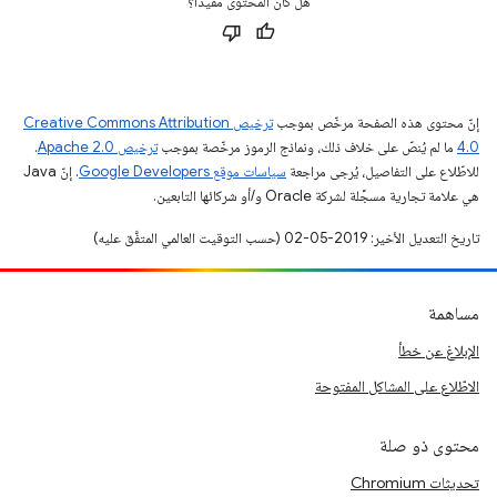
هل كان المحتوى مفيدًا؟
إنّ محتوى هذه الصفحة مرخّص بموجب
ترخيص Creative Commons Attribution
4.0‏
ما لم يُنصّ على خلاف ذلك، ونماذج الرموز مرخّصة بموجب
ترخيص Apache 2.0‏
.
للاطّلاع على التفاصيل، يُرجى مراجعة
سياسات موقع Google Developers‏
. إنّ Java
هي علامة تجارية مسجَّلة لشركة Oracle و/أو شركائها التابعين.
تاريخ التعديل الأخير: 2019-05-02 (حسب التوقيت العالمي المتفَّق عليه)
مساهمة
الإبلاغ عن خطأ
الاطّلاع على المشاكل المفتوحة
محتوى ذو صلة
تحديثات Chromium