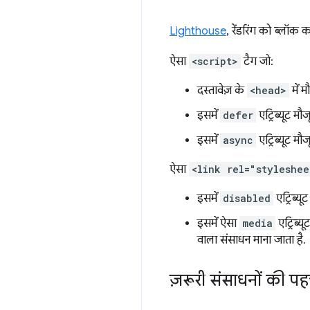
Lighthouse
, रेंडरिंग को ब्लॉक
ऐसा
<script>
टैग जो:
दस्तावेज़ के
<head>
में म
इसमें
defer
एट्रिब्यूट मौज
इसमें
async
एट्रिब्यूट मौज
ऐसा
<link rel="styleshee
इसमें
disabled
एट्रिब्यू
इसमें ऐसा
media
एट्रिब्य
वाला संसाधन माना जाता है.
ज़रूरी संसाधनों की पह