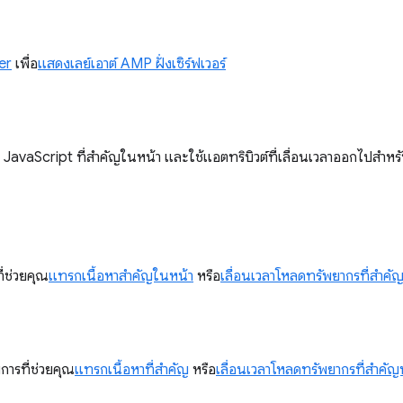
er
เพื่อ
แสดงเลย์เอาต์ AMP ฝั่งเซิร์ฟเวอร์
JavaScript ที่สำคัญในหน้า และใช้แอตทริบิวต์ที่เลื่อนเวลาออกไปสำหรั
่ช่วยคุณ
แทรกเนื้อหาสำคัญในหน้า
หรือ
เลื่อนเวลาโหลดทรัพยากรที่สำคัญ
ารที่ช่วยคุณ
แทรกเนื้อหาที่สำคัญ
หรือ
เลื่อนเวลาโหลดทรัพยากรที่สำคัญ