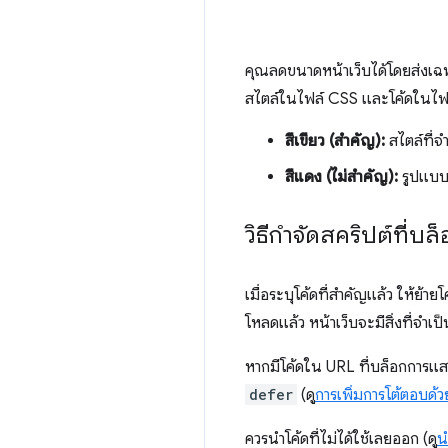
คุณลดขนาดหน้าเว็บได้โดยส่งเฉพ
สไตล์ในไฟล์ CSS และโค้ดในไฟล์ 
สีเขียว (สำคัญ):
สไตล์ที่จ
สีแดง (ไม่สำคัญ):
รูปแบบท
วิธีกำจัดสคริปต์ที่
เมื่อระบุโค้ดที่สำคัญแล้ว ให้ย
โหลดแล้ว หน้าเว็บจะมีสิ่งที่จำเ
หากมีโค้ดใน URL ที่บล็อกการแส
defer
(ดู
การเพิ่มการโต้ตอบด้
ควรนำโค้ดที่ไม่ได้ใช้เลยออก (ดู
น