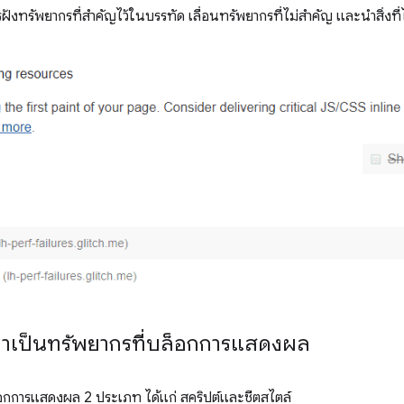
ังทรัพยากรที่สำคัญไว้ในบรรทัด เลื่อนทรัพยากรที่ไม่สำคัญ และนำสิ่งที่
งว่าเป็นทรัพยากรที่บล็อกการแสดงผล
อกการแสดงผล 2 ประเภท ได้แก่ สคริปต์และชีตสไตล์