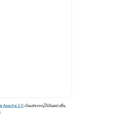
าต Apache 2.0
เว้นแต่จะระบุไว้เป็นอย่างอื่น
อ