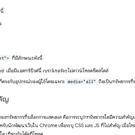
ี้
ร
et">
ที่มีลักษณะดังนี้
ed
เมื่อมีแอตทริบิวต์นี้ เบราว์เซอร์จะไม่ดาวน์โหลดชีตสไตล์
ี่ตรงกับอุปกรณ์ของผู้ใช้โดยเฉพาะ
media="all"
ถือเป็นทรัพยากรที
ำคัญ
รัพยากรที่บล็อกการแสดงผล คือการระบุว่าทรัพยากรใดมีความสําคัญแล
หรับนักพัฒนาเว็บใน Chrome เพื่อระบุ CSS และ JS ที่ไม่สำคัญ เมื่อโหล
ใด เทียบกับโค้ดที่โหลด