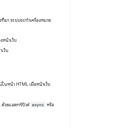
งที่มา ระบบจะทำเครื่องหมาย
งหน้าเว็บ
าเว็บ
ในหน้า HTML เมื่อหน้าเว็บ
 ด้วยแอตทริบิวต์
async
หรือ