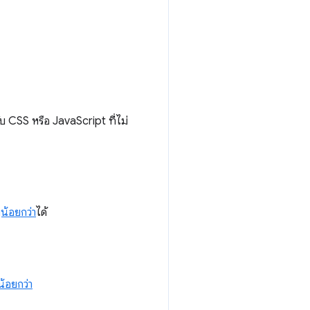
บ CSS หรือ JavaScript ที่ไม่
น้อยกว่า
ได้
น้อยกว่า