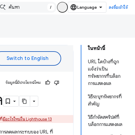
/
ลงชื่อเข้าใช้
ในหน้านี้
URL ใดบ้างที่ถูก
แจ้งว่าเป็น
ทรัพยากรที่บล็อก
ข้อมูลนี้มีประโยชน์ไหม
การแสดงผล
ล
วิธีระบุทรัพยากรที่
สำคัญ
วิธีกำจัดสคริปต์ที่
ี่
มีอะไรใหม่ใน Lighthouse 13
บล็อกการแสดงผล
ือการลดผลกระทบของ URL ที่