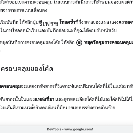
ตั้งค่าขอบเขตความครอบคลุม ในแถบการดำเนินการที่ด้านบนของแผง
คว
อก
จากรายการแบบเลื่อนลง
รีเฟรช
ริ่มบันทึก ให้คลิกปุ่ม
โหลดซ้ำ
ที่กึ่งกลางของแผง แผง
ความค
ป็นในการโหลดหน้าเว็บ และบันทึกต่อขณะที่คุณโต้ตอบกับหน้าเว็บ
stop_circle
หยุดบันทึกการครอบคลุมของโค้ด ให้คลิก
หยุดวัดคุมการครอบคลุม
ง
ารครอบคลุมของโค้ด
มครอบคลุม
จะแสดงทรัพยากรที่วิเคราะห์และปริมาณโค้ดที่ใช้ในแต่ละทร
ทรัพยากรนั้นในแผง
แหล่งที่มา
และดูรายละเอียดโค้ดที่ใช้และโค้ดที่ไม่ได้ใ
วยเส้นสีเทาแนวตั้งข้างคอลัมน์ที่มีหมายเลขบรรทัดทางด้านซ้าย