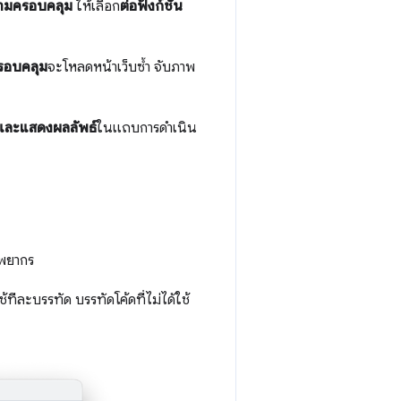
ามครอบคลุม
ให้เลือก
ต่อฟังก์ชัน
รอบคลุม
จะโหลดหน้าเว็บซ้ำ จับภาพ
และแสดงผลลัพธ์
ในแถบการดำเนิน
ัพยากร
ช้ทีละบรรทัด บรรทัดโค้ดที่ไม่ได้ใช้