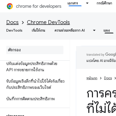
กับประสิทธิภาพ
เอกสาร
กรณีศึกษา
ข้อมูลอ้างอิงฟีเจอร์
Docs
Chrome DevTools
การอ้างอิงเหตุการณ์ในไทม์ไลน์
DevTools
เริ่มใช้งาน
ความช่วยเหลือจาก AI
แผง
วิเคราะห์ประสิทธิภาพของตัวเลือก
CSS
ประสิทธิภาพ Node
.
js ของโปรไฟล์
แปลโดย AI อาจมีข้
ปรับแต่งข้อมูลประสิทธิภาพด้วย
API การขยายการใช้งาน
หน้าแรก
Docs
รับข้อมูลเชิงลึกที่นำไปใช้ได้จริงเกี่ยว
กับประสิทธิภาพของเว็บไซต์
การคร
บันทึกการติดตามประสิทธิภาพ
ที่ไม่ได