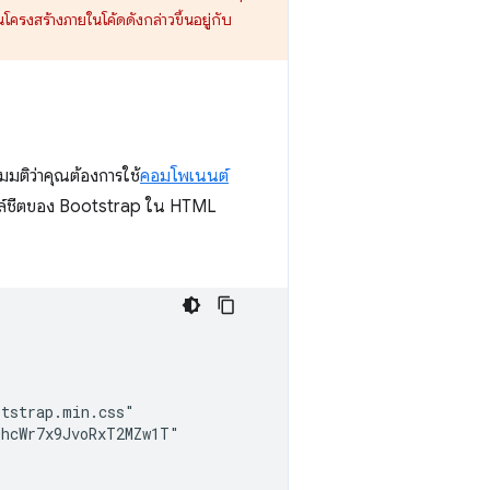
่ยนโครงสร้างภายในโค้ดดังกล่าวขึ้นอยู่กับ
มมติว่าคุณต้องการใช้
คอมโพเนนต์
สไตล์ชีตของ Bootstrap ใน HTML
tstrap.min.css"

hcWr7x9JvoRxT2MZw1T"
