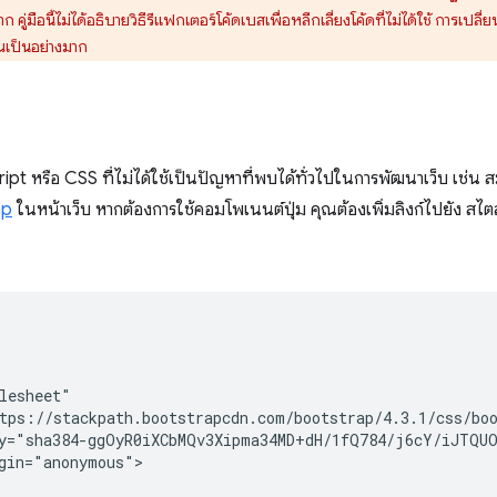
ก คู่มือนี้ไม่ได้อธิบายวิธีรีแฟกเตอร์โค้ดเบสเพื่อหลีกเลี่ยงโค้ดที่ไม่ได้ใช้ การเปลี
เป็นอย่างมาก
ipt หรือ CSS ที่ไม่ได้ใช้เป็นปัญหาที่พบได้ทั่วไปในการพัฒนาเว็บ เช่น ส
ap
ในหน้าเว็บ หากต้องการใช้คอมโพเนนต์ปุ่ม คุณต้องเพิ่มลิงก์ไปยัง 
lesheet"

tps://stackpath.bootstrapcdn.com/bootstrap/4.3.1/css/boo
y="sha384-ggOyR0iXCbMQv3Xipma34MD+dH/1fQ784/j6cY/iJTQUO
gin="anonymous">
