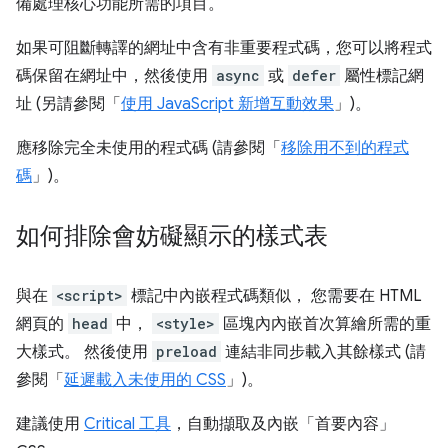
備處理核心功能所需的項目。
如果可阻斷轉譯的網址中含有非重要程式碼，您可以將程式
碼保留在網址中，然後使用
async
或
defer
屬性標記網
址 (另請參閱「
使用 JavaScript 新增互動效果
」)。
應移除完全未使用的程式碼 (請參閱「
移除用不到的程式
碼
」)。
如何排除會妨礙顯示的樣式表
與在
<script>
標記中內嵌程式碼類似， 您需要在 HTML
網頁的
head
中，
<style>
區塊內內嵌首次算繪所需的重
大樣式。 然後使用
preload
連結非同步載入其餘樣式 (請
參閱「
延遲載入未使用的 CSS
」)。
建議使用
Critical 工具
，自動擷取及內嵌「首要內容」