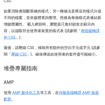
CSS。
如要消除會阻斷算繪的樣式，另一種做法是將這些樣式分成
不同的檔案，並依媒體查詢整理。然後為每個樣式表連結新
增媒體屬性。 載入網頁時，瀏覽器只會封鎖首次顯示內
容，以擷取符合使用者裝置的樣式表 (請參閱「
會阻礙轉譯
的 CSS
」)。
最後，請壓縮 CSS，移除所有額外的空白字元或字元 (請參
閱「
壓縮 CSS
」)。確保傳送給使用者的套件盡可能縮小。
堆疊專屬指南
AMP
使用
AMP 最佳化工具
等工具，在
伺服器端轉譯 AMP 版面
配置
。