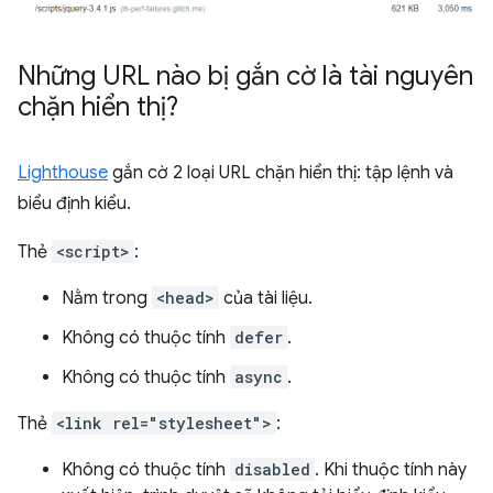
Những URL nào bị gắn cờ là tài nguyên
chặn hiển thị?
Lighthouse
gắn cờ 2 loại URL chặn hiển thị: tập lệnh và
biểu định kiểu.
Thẻ
<script>
:
Nằm trong
<head>
của tài liệu.
Không có thuộc tính
defer
.
Không có thuộc tính
async
.
Thẻ
<link rel="stylesheet">
:
Không có thuộc tính
disabled
. Khi thuộc tính này