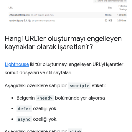
Hangi URL'ler oluşturmayı engelleyen
kaynaklar olarak işaretlenir?
Lighthouse
iki tür oluşturmayı engelleyen URL'yi işaretler:
komut dosyaları ve stil sayfaları.
Aşağıdaki özelliklere sahip bir
<script>
etiketi:
Belgenin
<head>
bölümünde yer alıyorsa
defer
özelliği yok.
async
özelliği yok.
Aşağıdaki özelliklere sahip bir
<link