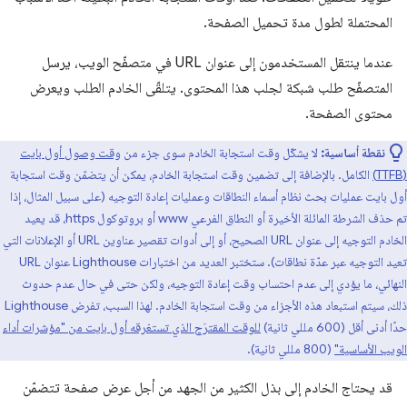
المحتملة لطول مدة تحميل الصفحة.
عندما ينتقل المستخدمون إلى عنوان URL في متصفّح الويب، يرسل
المتصفّح طلب شبكة لجلب هذا المحتوى. يتلقّى الخادم الطلب ويعرض
محتوى الصفحة.
نقطة أساسية:
لا يشكّل وقت استجابة الخادم سوى جزء من
وقت وصول أول بايت
(TTFB)
الكامل. بالإضافة إلى تضمين وقت استجابة الخادم، يمكن أن يتضمّن وقت استجابة
أول بايت عمليات بحث نظام أسماء النطاقات وعمليات إعادة التوجيه (على سبيل المثال، إذا
تم حذف الشرطة المائلة الأخيرة أو النطاق الفرعي www أو بروتوكول https، قد يعيد
الخادم التوجيه إلى عنوان URL الصحيح، أو إلى أدوات تقصير عناوين URL أو الإعلانات التي
تعيد التوجيه عبر عدّة نطاقات). ستختبر العديد من اختبارات Lighthouse عنوان URL
النهائي، ما يؤدي إلى عدم احتساب وقت إعادة التوجيه، ولكن حتى في حال عدم حدوث
ذلك، سيتم استبعاد هذه الأجزاء من وقت استجابة الخادم. لهذا السبب، تفرض Lighthouse
حدًا أدنى أقل (600 مللي ثانية)
للوقت المقترَح الذي تستغرقه أول بايت من "مؤشرات أداء
الويب الأساسية"
(800 مللي ثانية).
قد يحتاج الخادم إلى بذل الكثير من الجهد من أجل عرض صفحة تتضمّن