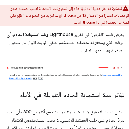
تحذير:
تم نقل عملية التدقيق هذه إلى قسم
وقت الاستجابة لطلب المستند
ضمن
الإحصاءات اعتبارًا من الإصدار 13 من Lighthouse. لمزيد من المعلومات، اطّلِع على
الميزات الجديدة في Lighthouse 13
.
يعرض قسم "الفرص" في تقرير Lighthouse
وقت استجابة الخادم
، أي
الوقت الذي يستغرقه متصفّح المستخدم لتلقّي البايت الأول من محتوى
الصفحة بعد تقديم الطلب:
تؤثر مدة استجابة الخادم الطويلة في الأداء
تفشل عملية التدقيق هذه عندما ينتظر المتصفّح أكثر من 600 ملّي ثانية
ليردّ الخادم على طلب المستند الرئيسي. لا يحب المستخدمون الانتظار
طويلاً لتحميل الصفحات. تُعدّ أوقات استجابة الخادم البطيئة أحد الأسباب