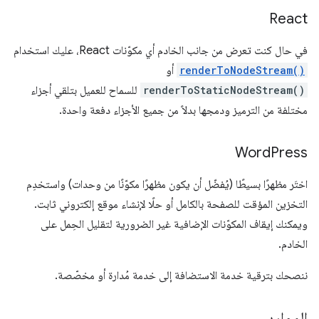
React
في حال كنت تعرض من جانب الخادم أي مكوّنات React، عليك استخدام
renderToNodeStream()
أو
renderToStaticNodeStream()
للسماح للعميل بتلقي أجزاء
مختلفة من الترميز ودمجها بدلاً من جميع الأجزاء دفعة واحدة.
Word
Press
اختَر مظهرًا بسيطًا (يُفضّل أن يكون مظهرًا مكوّنًا من وحدات) واستخدِم
التخزين المؤقت للصفحة بالكامل أو حلًا لإنشاء موقع إلكتروني ثابت.
ويمكنك إيقاف المكوّنات الإضافية غير الضرورية لتقليل الحِمل على
الخادم.
ننصحك بترقية خدمة الاستضافة إلى خدمة مُدارة أو مخصّصة.
الموارد