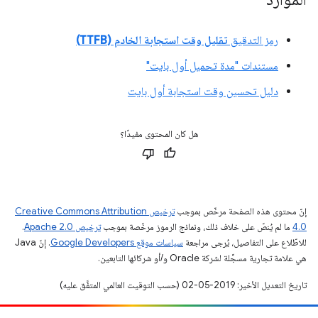
رمز التدقيق
تقليل وقت استجابة الخادم (TTFB)
مستندات "مدة تحميل أول بايت"
دليل تحسين وقت استجابة أول بايت
هل كان المحتوى مفيدًا؟
إنّ محتوى هذه الصفحة مرخّص بموجب
ترخيص Creative Commons Attribution
4.0‏
ما لم يُنصّ على خلاف ذلك، ونماذج الرموز مرخّصة بموجب
ترخيص Apache 2.0‏
.
للاطّلاع على التفاصيل، يُرجى مراجعة
سياسات موقع Google Developers‏
. إنّ Java
هي علامة تجارية مسجَّلة لشركة Oracle و/أو شركائها التابعين.
تاريخ التعديل الأخير: 2019-05-02 (حسب التوقيت العالمي المتفَّق عليه)