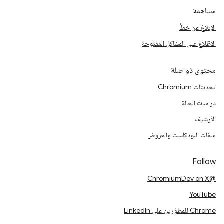
مساهمة
الإبلاغ عن خطأ
الاطّلاع على المشاكل المفتوحة
محتوى ذو صلة
تحديثات Chromium
دراسات الحالة
الأرشيف
ملفات البودكاست والعروض
Follow
@ChromiumDev on X
YouTube
Chrome للمطوّرين على LinkedIn