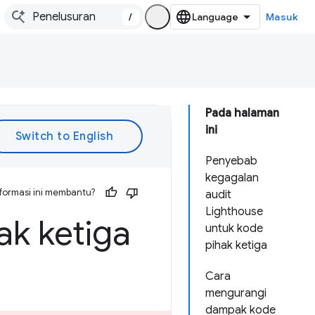
/
Masuk
Pada halaman
ini
Penyebab
kegagalan
formasi ini membantu?
audit
Lighthouse
k ketiga
untuk kode
pihak ketiga
Cara
mengurangi
dampak kode