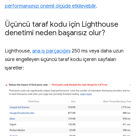
performansınızı önemli ölçüde etkileyebilir
.
Üçüncü taraf kodu için Lighthouse
denetimi neden başarısız olur?
Lighthouse,
ana iş parçacığını
250 ms veya daha uzun
süre engelleyen üçüncü taraf kodu içeren sayfaları
işaretler: