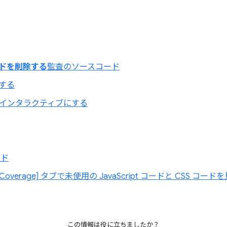
ドを削除する
監査のソースコード
する
用してインタラクティブにする
ード
 の [Coverage] タブで未使用の JavaScript コードと CSS コー
この情報は役に立ちましたか？