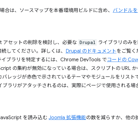
用している場合は、ソースマップを本番環境用ビルドに含め、
バンドルを
ript アセットの削除を検討し、必要な
Drupal
ライブラリのみを
接続してください。詳しくは、
Drupal のドキュメント
をご覧くだ
ラリを特定するには、Chrome DevTools で
コードの Cove
aScript の集約が無効になっている場合は、スクリプトの UR
 カバレッジが赤色で示されているテーマやモジュールをリスト
ライブラリがアタッチされるのは、実際にページで使用される場
aScript を読み込む
Joomla 拡張機能
の数を減らすか、他の