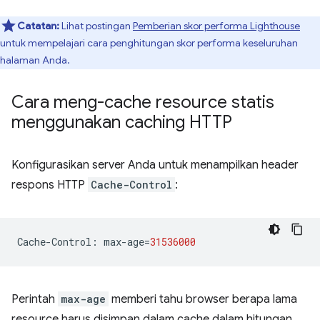
Catatan:
Lihat postingan
Pemberian skor performa Lighthouse
untuk mempelajari cara penghitungan skor performa keseluruhan
halaman Anda.
Cara meng-cache resource statis
menggunakan caching HTTP
Konfigurasikan server Anda untuk menampilkan header
respons HTTP
Cache-Control
:
Cache
-
Control
:
max
-
age
=
31536000
Perintah
max-age
memberi tahu browser berapa lama
resource harus disimpan dalam cache dalam hitungan