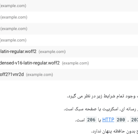
 رسانه ای، اسکریپت یا صفحه سبک است.
20
،
200
یا
206
است.
دون حافظه پنهان ندارد.