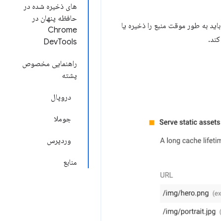
های ذخیره شده در
حافظه پنهان در
ید به طور موقت منبع را ذخیره یا
Chrome
کند.
DevTools
راهنمایی مخصوص
پشته
دروپال
جوملا
وردپرس
منابع