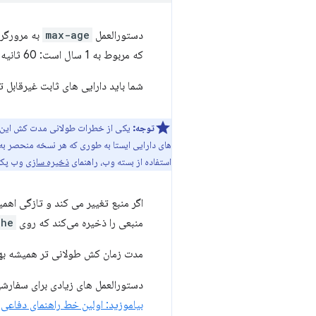
دستورالعمل
max-age
به مرورگر 
که مربوط به 1 سال است: 60 ثانیه × 60 دقیقه × 24 ساعت × 365 روز = 31536000 ثانیه.
شما باید دارایی های ثابت غیرقابل ت
توجه:
یکی از خطرات طولانی مدت کش این است 
های دارایی ایستا به طوری که هر نسخه منحصر به
استفاده از بسته وب، راهنمای
ذخیره سازی
وب پک ر
اگر منبع تغییر می کند و تازگی اهم
منبعی را ذخیره می‌کند که روی
che
مدت زمان کش طولانی تر همیشه بهتر
دستورالعمل های زیادی برای سفارشی
بیاموزید: اولین خط راهنمای دفاعی 