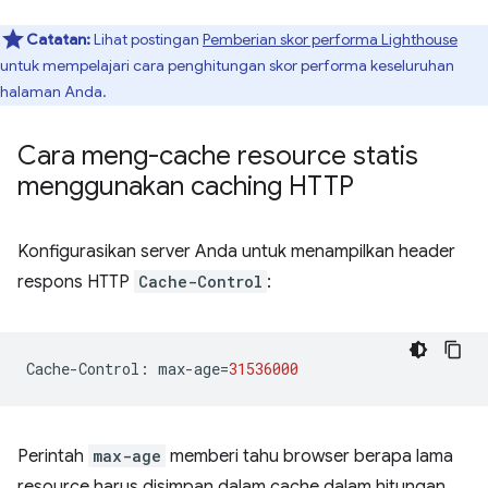
Catatan:
Lihat postingan
Pemberian skor performa Lighthouse
untuk mempelajari cara penghitungan skor performa keseluruhan
halaman Anda.
Cara meng-cache resource statis
menggunakan caching HTTP
Konfigurasikan server Anda untuk menampilkan header
respons HTTP
Cache-Control
:
Cache
-
Control
:
max
-
age
=
31536000
Perintah
max-age
memberi tahu browser berapa lama
resource harus disimpan dalam cache dalam hitungan