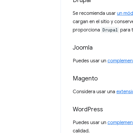
Drupal
Se recomienda usar
un mód
cargan en el sitio y conser
proporciona
Drupal
para t
Joomla
Puedes usar un
complement
Magento
Considera usar una
extensi
Word
Press
Puedes usar un
complement
calidad.