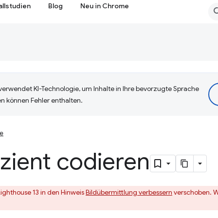
allstudien
Blog
Neu in Chrome
erwendet KI-Technologie, um Inhalte in Ihre bevorzugte Sprache
n können Fehler enthalten.
se
fizient codieren
Lighthouse 13 in den Hinweis
Bildübermittlung verbessern
verschoben. We