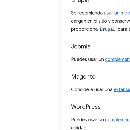
Drupal
Se recomienda usar
un mód
cargan en el sitio y conser
proporciona
Drupal
para t
Joomla
Puedes usar un
complement
Magento
Considera usar una
extensi
Word
Press
Puedes usar un
complement
calidad.