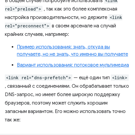
В общем случае попробуйте использовать
<link
rel="preload">
, так как это более комплексная
настройка производительности, но держите
<link
rel="preconnect">
в своем арсенале на случай
крайних случаев, например:
Пример использования: знать, откуда вы
получаете, но не знать, что именно вы получаете
Вариант использования: потоковое мультимедиа
<link rel="dns-prefetch">
— ещё один тип
<link>
, связанный с соединениями. Он обрабатывает только
DNS-запрос, но имеет более широкую поддержку
браузеров, поэтому может служить хорошим
запасным вариантом. Его можно использовать точно
так же: