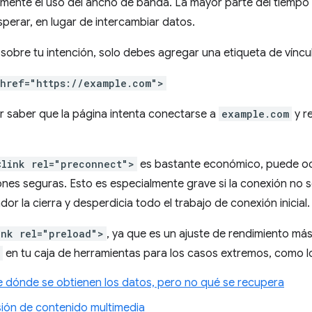
amente el uso del ancho de banda. La mayor parte del tiempo
perar, en lugar de intercambiar datos.
sobre tu intención, solo debes agregar una etiqueta de víncul
 href="https://example.com">
r saber que la página intenta conectarse a
example.com
y r
<link rel="preconnect">
es bastante económico, puede ocu
nes seguras. Esto es especialmente grave si la conexión no s
r la cierra y desperdicia todo el trabajo de conexión inicial.
ink rel="preload">
, ya que es un ajuste de rendimiento más
en tu caja de herramientas para los casos extremos, como lo
 dónde se obtienen los datos, pero no qué se recupera
ión de contenido multimedia