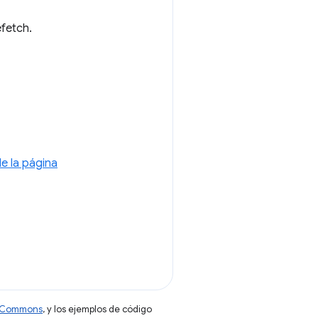
fetch.
e la página
ve Commons
, y los ejemplos de código