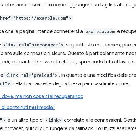
a intenzione è semplice come aggiungere un tag link alla pagi
 href="https://example.com">
sa che la pagina intende connettersi a
example.com
e recuper
e
<link rel="preconnect">
sia piuttosto economico, può
icolare sulle connessioni sicure. Questo è particolarmente neg
ondi, in quanto il browser la chiude, sprecando tutto il lavoro 
re
<link rel="preload">
, in quanto è una modifica delle pr
ct">
nella tua cassetta degli attrezzi per i casi limite come:
a dove, ma non cosa stai recuperando
di contenuti multimediali
">
è un altro tipo di
<link>
correlato alle connessioni. Gesti
l browser, quindi può fungere da fallback. Lo utilizzi esatta