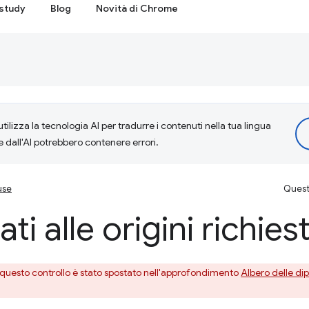
study
Blog
Novità di Chrome
tilizza la tecnologia AI per tradurre i contenuti nella tua lingua
e dall'AI potrebbero contenere errori.
use
Questa
ti alle origini richies
, questo controllo è stato spostato nell'approfondimento
Albero delle di