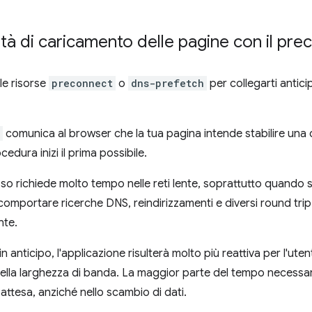
cità di caricamento delle pagine con il pr
le risorse
preconnect
o
dns-prefetch
per collegarti antic
comunica al browser che la tua pagina intende stabilire una 
cedura inizi il prima possibile.
sso richiede molto tempo nelle reti lente, soprattutto quando s
omportare ricerche DNS, reindirizzamenti e diversi round trip 
nte.
n anticipo, l'applicazione risulterà molto più reattiva per l'uten
della larghezza di banda. La maggior parte del tempo necessari
ttesa, anziché nello scambio di dati.