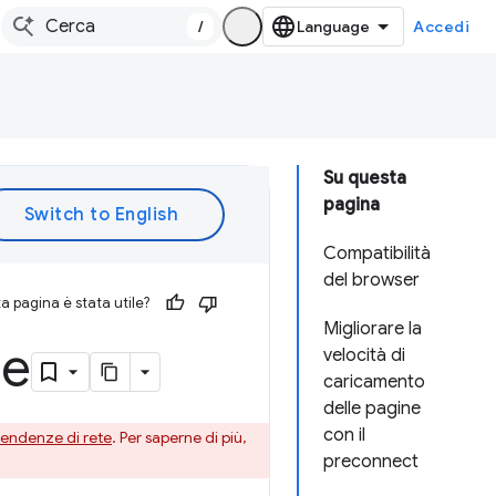
/
Accedi
Su questa
pagina
Compatibilità
del browser
 pagina è stata utile?
Migliorare la
te
velocità di
caricamento
delle pagine
con il
pendenze di rete
. Per saperne di più,
preconnect