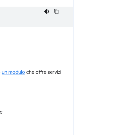
o
un modulo
che offre servizi
e.