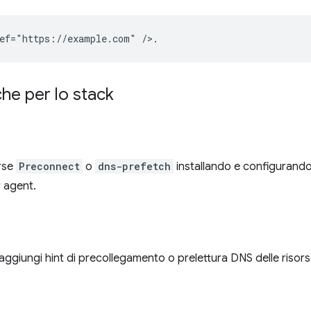
che per lo stack
orse
Preconnect
o
dns-prefetch
installando e configurand
r agent.
aggiungi hint di precollegamento o prelettura DNS delle risors