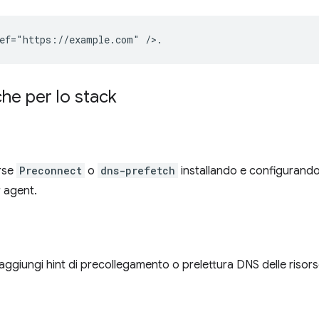
che per lo stack
orse
Preconnect
o
dns-prefetch
installando e configurand
r agent.
aggiungi hint di precollegamento o prelettura DNS delle risors