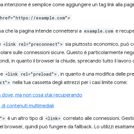
a intenzione è semplice come aggiungere un tag link alla pagi
 href="https://example.com">
sa che la pagina intende connettersi a
example.com
e recuper
e
<link rel="preconnect">
sia piuttosto economico, può
icolare sulle connessioni sicure. Questo è particolarmente neg
ondi, in quanto il browser la chiude, sprecando tutto il lavoro 
re
<link rel="preload">
, in quanto è una modifica delle pr
ct">
nella tua cassetta degli attrezzi per i casi limite come:
a dove, ma non cosa stai recuperando
di contenuti multimediali
">
è un altro tipo di
<link>
correlato alle connessioni. Gesti
l browser, quindi può fungere da fallback. Lo utilizzi esatta