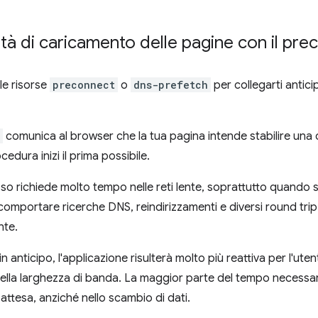
cità di caricamento delle pagine con il pr
le risorse
preconnect
o
dns-prefetch
per collegarti antic
comunica al browser che la tua pagina intende stabilire una 
cedura inizi il prima possibile.
sso richiede molto tempo nelle reti lente, soprattutto quando s
omportare ricerche DNS, reindirizzamenti e diversi round trip 
nte.
n anticipo, l'applicazione risulterà molto più reattiva per l'uten
della larghezza di banda. La maggior parte del tempo necessari
ttesa, anziché nello scambio di dati.