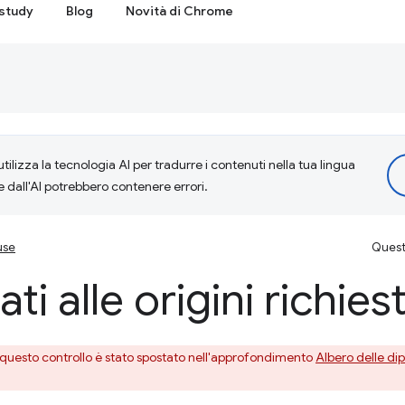
study
Blog
Novità di Chrome
tilizza la tecnologia AI per tradurre i contenuti nella tua lingua
e dall'AI potrebbero contenere errori.
use
Questa
ti alle origini richies
, questo controllo è stato spostato nell'approfondimento
Albero delle di