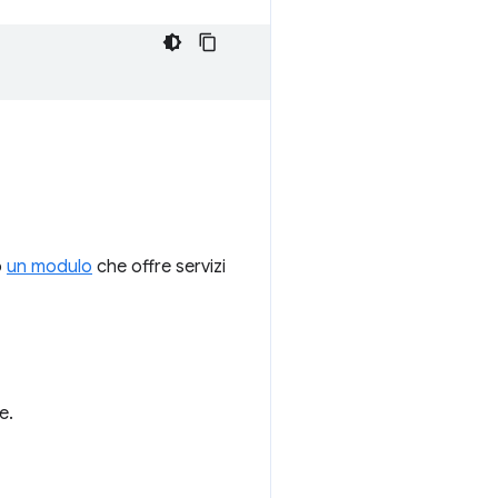
o
un modulo
che offre servizi
e.