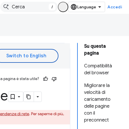
/
Accedi
Su questa
pagina
Compatibilità
del browser
 pagina è stata utile?
Migliorare la
te
velocità di
caricamento
delle pagine
con il
pendenze di rete
. Per saperne di più,
preconnect