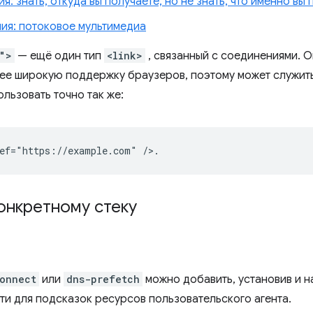
: знать, откуда вы получаете, но не знать, что именно вы 
ия: потоковое мультимедиа
">
— ещё один тип
<link>
, связанный с соединениями. 
лее широкую поддержку браузеров, поэтому может служит
льзовать точно так же:
онкретному стеку
onnect
или
dns-prefetch
можно добавить, установив и 
и для подсказок ресурсов пользовательского агента.