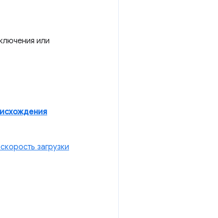
ключения или
оисхождения
скорость загрузки