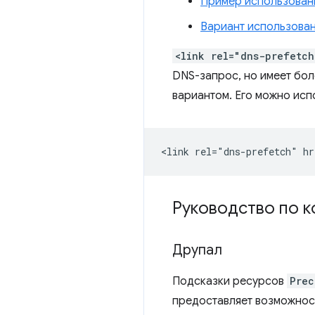
Пример использования
Вариант использован
<link rel="dns-prefetch
DNS-запрос, но имеет бо
вариантом. Его можно испо
Руководство по к
Друпал
Подсказки ресурсов
Prec
предоставляет возможност