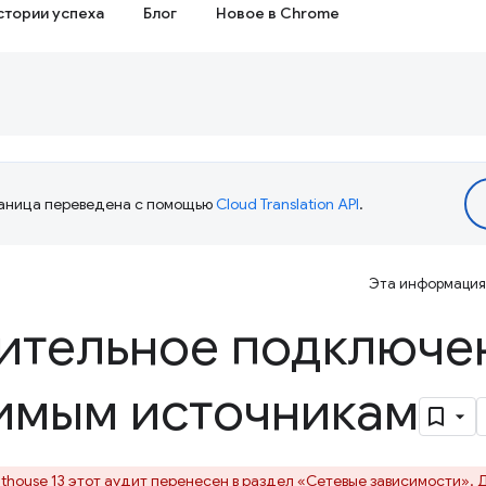
стории успеха
Блог
Новое в Chrome
аница переведена с помощью
Cloud Translation API
.
Эта информация 
ительное подключе
имым источникам
hthouse 13 этот аудит перенесен в раздел
«Сетевые зависимости».
Д