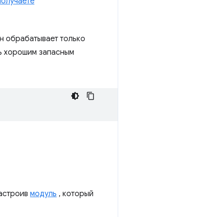
получаете
Он обрабатывает только
ь хорошим запасным
настроив
модуль
, который