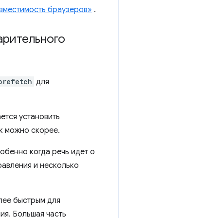
вместимость браузеров»
.
арительного
prefetch
для
ется установить
ак можно скорее.
обенно когда речь идет о
равления и несколько
лее быстрым для
ия. Большая часть