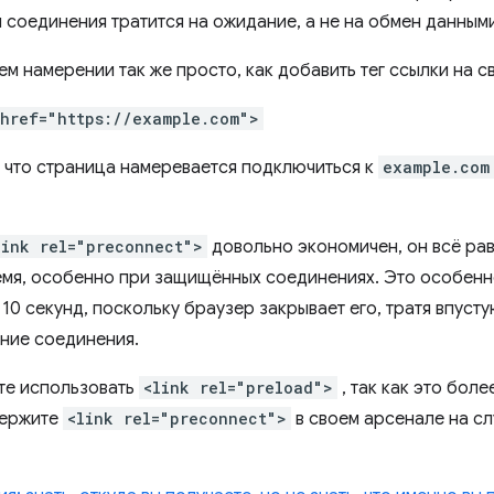
 соединения тратится на ожидание, а не на обмен данными
м намерении так же просто, как добавить тег ссылки на с
 href="https://example.com">
, что страница намеревается подключиться к
example.com
link rel="preconnect">
довольно экономичен, он всё ра
мя, особенно при защищённых соединениях. Это особенн
 10 секунд, поскольку браузер закрывает его, тратя впуст
ние соединения.
те использовать
<link rel="preload">
, так как это бол
держите
<link rel="preconnect">
в своем арсенале на сл