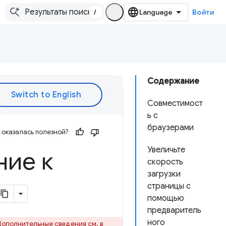
/
Войти
Содержание
Совместимост
ь с
браузерами
оказалась полезной?
Увеличьте
ние к
скорость
загрузки
страницы с
помощью
предваритель
ного
ополнительные сведения см. в