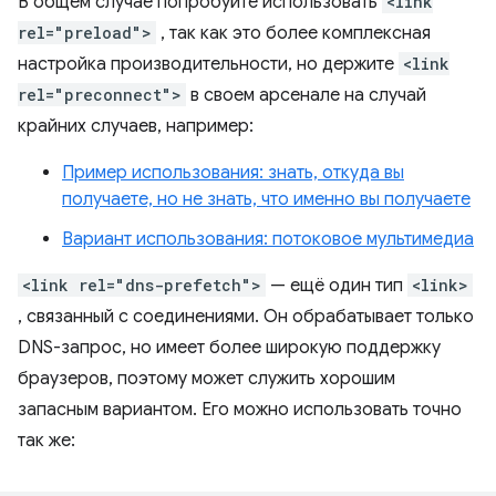
В общем случае попробуйте использовать
<link
rel="preload">
, так как это более комплексная
настройка производительности, но держите
<link
rel="preconnect">
в своем арсенале на случай
крайних случаев, например:
Пример использования: знать, откуда вы
получаете, но не знать, что именно вы получаете
Вариант использования: потоковое мультимедиа
<link rel="dns-prefetch">
— ещё один тип
<link>
, связанный с соединениями. Он обрабатывает только
DNS-запрос, но имеет более широкую поддержку
браузеров, поэтому может служить хорошим
запасным вариантом. Его можно использовать точно
так же: