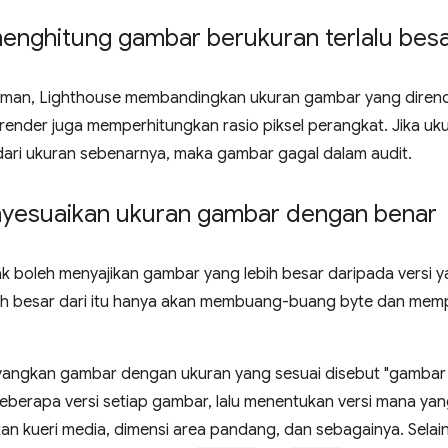
enghitung gambar berukuran terlalu bes
laman, Lighthouse membandingkan ukuran gambar yang dire
render juga memperhitungkan rasio piksel perangkat. Jika uk
l dari ukuran sebenarnya, maka gambar gagal dalam audit.
nyesuaikan ukuran gambar dengan benar
k boleh menyajikan gambar yang lebih besar daripada versi ya
ih besar dari itu hanya akan membuang-buang byte dan me
yangkan gambar dengan ukuran yang sesuai disebut "gambar
berapa versi setiap gambar, lalu menentukan versi mana ya
kueri media, dimensi area pandang, dan sebagainya. Selain