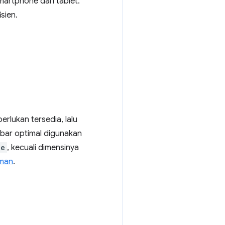
martphone dan tablet.
sien.
rlukan tersedia, lalu
bar optimal digunakan
ze
, kecuali dimensinya
aman
.