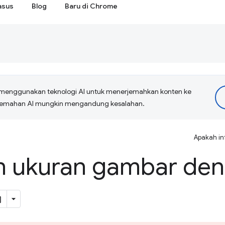
asus
Blog
Baru di Chrome
menggunakan teknologi AI untuk menerjemahkan konten ke
erjemahan AI mungkin mengandung kesalahan.
Apakah in
n ukuran gambar de