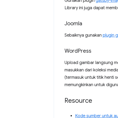
Gunakan plugin
gatsby-ima
Library ini juga dapat mem
Joomla
Sebaiknya gunakan
plugin 
Word
Press
Upload gambar langsung me
masukkan dari koleksi med
(termasuk untuk titik hent
memungkinkan untuk diguna
Resource
Kode sumber untuk a