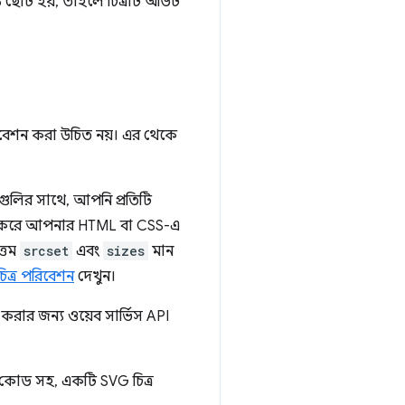
 ছোট হয়, তাহলে চিত্রটি অডিট
পরিবেশন করা উচিত নয়। এর থেকে
রগুলির সাথে, আপনি প্রতিটি
যবহার করে আপনার HTML বা CSS-এ
্তম
srcset
এবং
sizes
মান
 চিত্র পরিবেশন
দেখুন।
ার জন্য ওয়েব সার্ভিস API
কোড সহ, একটি SVG চিত্র