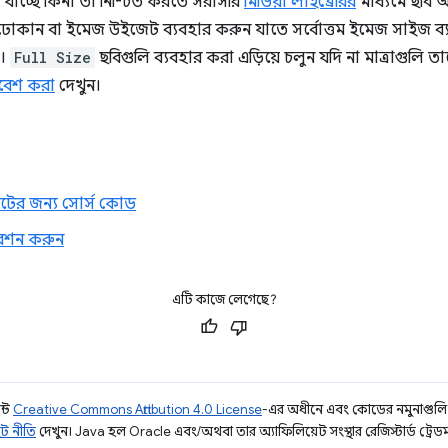
 যাচ্ছে কিনা তা নিশ্চিত করতে সরাসরি
মিডিয়া লাইব্রেরির
মাধ্যমে ছব
 ঢোকান বা ইমেজ উইজেট ব্যবহার করুন যাতে সর্বোত্তম ইমেজ সাইজ ব্যবহ
)।
Full Size
ছবিগুলি ব্যবহার করা এড়িয়ে চলুন যদি না মাত্রাগুলি তাদ
নিবেশ করা
দেখুন।
ের জন্য সোর্স কোড
বেশন করুন
এটি কাজে লেগেছে?
ন্ট
Creative Commons Attribution 4.0 License
-এর অধীনে এবং কোডের নমুনাগুল
ট নীতি
দেখুন। Java হল Oracle এবং/অথবা তার অ্যাফিলিয়েট সংস্থার রেজিস্টার্ড ট্রেডমা