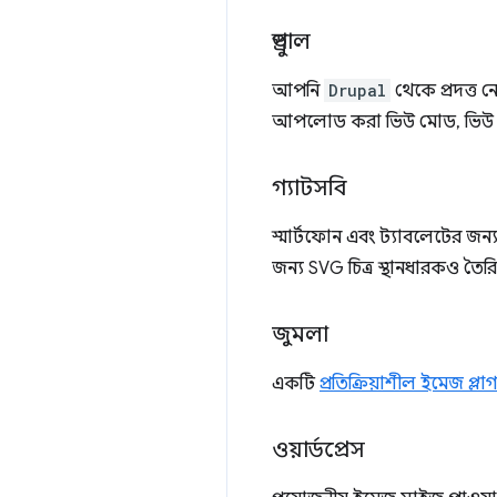
ড্রুপাল
আপনি
Drupal
থেকে প্রদত্ত 
আপলোড করা ভিউ মোড, ভিউ বা ই
গ্যাটসবি
স্মার্টফোন এবং ট্যাবলেটের জ
জন্য SVG চিত্র স্থানধারকও তৈ
জুমলা
একটি
প্রতিক্রিয়াশীল ইমেজ প্লা
ওয়ার্ডপ্রেস