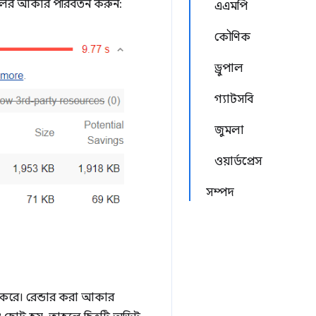
গুলির আকার পরিবর্তন করুন:
এএমপি
কৌণিক
ড্রুপাল
গ্যাটসবি
জুমলা
ওয়ার্ডপ্রেস
সম্পদ
া করে। রেন্ডার করা আকার