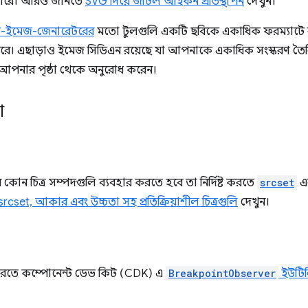
পারে। আরও জানতে
SVG দিয়ে জটিল আইকন প্রতিস্থাপন
দেখুন।
িভ-ইমেজ-জেনারেটরের
মতো টুলগুলি একটি ছবিকে একাধিক ফরম্যাটে রূপা
তে পারে। এছাড়াও ইমেজ সিডিএন রয়েছে যা আপনাকে একাধিক সংস্করণ ত
পনার পৃষ্ঠা থেকে অনুরোধ করেন।
া
কোন চিত্র সম্পদগুলি ব্যবহার করতে হবে তা নির্দিষ্ট করতে
srcset
এ
srcset, আকার এবং উচ্চতা সহ প্রতিক্রিয়াশীল চিত্রগুলি
দেখুন।
 করতে কম্পোনেন্ট ডেভ কিট (CDK) এ
BreakpointObserver
ইউটিল