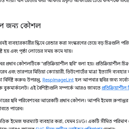
ও দায়ী। যদি রেন্ডার করা আকার প্রকৃত আকারের চেয়ে কমপক্ষে 4KiB
াপ জন্য কৌশল
ই ব্যবহারকারীর স্ক্রিনে রেন্ডার করা সংস্করণের চেয়ে বড় চিত্রগুলি 
ট হয় এবং পৃষ্ঠা লোডের সময় কমে যায়।
প্রধান কৌশলটিকে "প্রতিক্রিয়াশীল ছবি" বলা হয়। প্রতিক্রিয়াশীল চিত্
করেন এবং তারপরে মিডিয়া ক্যোয়ারী, ভিউপোর্টের মাত্রা ইত্যাদি ব্
ির্দিষ্ট করুন৷ উপরন্তু,
RespImageLint
হল আপনার ছবির জন্য সর্বোত
 বুকমার্কলেট। এই বৈশিষ্ট্যগুলি সম্পর্কে আরও জানতে
প্রতিক্রিয়াশীল
র ছবি পরিবেশনের আরেকটি প্রধান কৌশল। আপনি ইমেজ রুপান্তর কর
বতে পারেন।
তিক ইমেজ ফরম্যাট ব্যবহার করা, যেমন SVG। একটি সীমিত পরিমাণ 