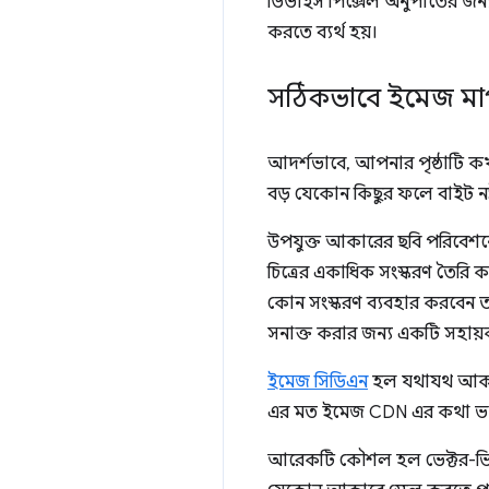
ডিভাইস পিক্সেল অনুপাতের জন্য
করতে ব্যর্থ হয়।
সঠিকভাবে ইমেজ ম
আদর্শভাবে, আপনার পৃষ্ঠাটি কখন
বড় যেকোন কিছুর ফলে বাইট নষ্
উপযুক্ত আকারের ছবি পরিবেশনের 
চিত্রের একাধিক সংস্করণ তৈরি 
কোন সংস্করণ ব্যবহার করবেন তা ন
সনাক্ত করার জন্য একটি সহায়ক
ইমেজ সিডিএন
হল যথাযথ আকারে
এর মত ইমেজ CDN এর কথা ভা
আরেকটি কৌশল হল ভেক্টর-ভিত্