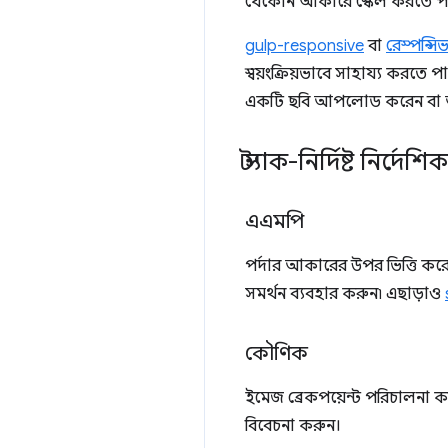
যেকোন আকারে স্কেল করতে 
gulp-responsive
বা
রেস্পন্স
স্বয়ংক্রিয়ভাবে সাহায্য কর
একটি ছবি আপলোড করেন বা আ
স্ট্যাক-নির্দিষ্ট নির্দেশিক
এএমপি
পর্দার আকারের উপর ভিত্তি করে 
সমর্থন ব্যবহার করুন৷ এছাড়াও
কৌণিক
ইমেজ ব্রেকপয়েন্ট পরিচালনা
বিবেচনা করুন।